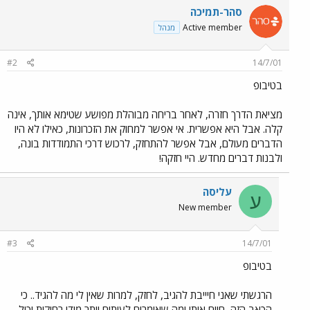
סהר-תמיכה
Active member
מנהל
#2
14/7/01
בטיבופ
מציאת הדרך חזרה, לאחר בריחה מבוהלת מפושע שטימא אותך, אינה
קלה. אבל היא אפשרית. אי אפשר למחוק את הזכרונות, כאילו לא היו
הדברים מעולם, אבל אפשר להתחזק, לרכוש דרכי התמודדות בונה,
ולבנות דברים מחדש. היי חזקה!
עליסה
ע
New member
#3
14/7/01
בטיבופ
הרגשתי שאני חיייבת להגיב, לחזק, למרות שאין לי מה להגיד.. כי
הכאב הזה, חיים אותו ומה שאומרים לעיתים יותר מידי רחוקות יכול