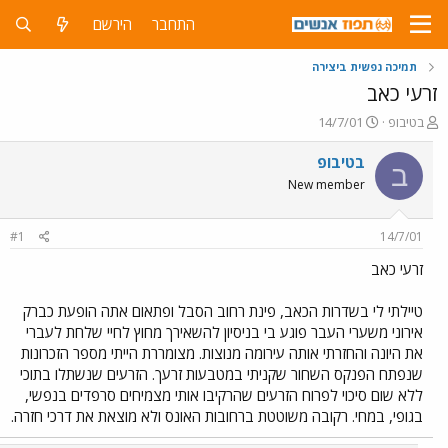
התחבר
הירשם
תמיכה נפשית ביצירה
זרעי כאב
פ
פ
בטיבופ
14/7/01
ו
ו
ת
ר
בטיבופ
ב
ח
ס
New member
ה
ם
נ
ב
ו
ת
#1
14/7/01
ש
א
א
ר
זרעי כאב
י
ך
טיילתי לי בשדרות הכאב, פינת רחוב הסבל ופתאום אתה הופעת כברק
אירוני משערי העבר פוגע בי בניסיון להשאירך מחוץ לחיי שלחת לעברי
את היונה והחזרתי אותה עירומה מנוצות. מצומררת הייתי מספר הזכרונות
שנפתח הפנקס השחור שקניתי במטבעות זרעך. הזרעים שנשתלו בתוכי
ללא שום סיכוי לפרוח הזרעים שהרקיבו אותי מצמיחים סרפדים בנפשי,
בגופי, במחי. רקובה משוטטת ברחובות האונס ולא מוצאת את דרכי חזרה.