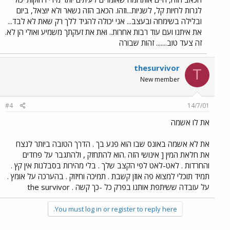
לגרות לחיות קל, לשניות...וזהו. הכאב הזה נשאר ולא יוצאל, ביום
ובלילה בשימחה ובעצב... אני יכולה להגיד ללך רק שאת לא לבד...
את איתנו ועם עוד רבות אחרות.. ואת את זעקתך משמיע ואולי הן לא.
זה צעד טוב....... זהות שבורה
thesurvivor
T
New member
#4
14/7/01
את לו אשמה
את לא אשמה באונס שבו הוא פגע בך . הדרך הטובה ביותר לנצח
את חלאת המין [ אינושי הזה .הוא להתחזק , ולהתגבר על פחדים
והחרדות . לאט-לאט לפי הקצב שלך . בלי מהירות בסבלנות אין קץ .
תמיד תוכלי למצוא פה אוזן קשבת . תמיכה וחיזוק . בהערכה על אומץ .
על עובדה ששיתפת אותנו בפרק כל -כך קשה . the survivor
You must log in or register to reply here.