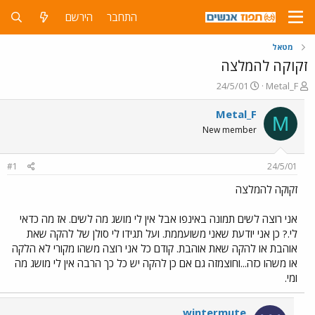
התחבר
הירשם
מטאל
זקוקה להמלצה
פ
פ
24/5/01
Metal_F
ו
ו
ת
ר
Metal_F
M
ח
ס
New member
ה
ם
נ
ב
ו
ת
#1
24/5/01
ש
א
א
ר
זקוקה להמלצה
י
ך
אני רוצה לשים תמונה באינפו אבל אין לי מושג מה לשים. אז מה כדאי
לי.? כן אני יודעת שאני משועממת. ועל תגידו לי סולן של להקה שאת
אוהבת או להקה שאת אוהבת. קודם כל אני רוצה משהו מקורי לא הלקה
או משהו כזה...וחוצמזה גם אם כן להקה יש כל כך הרבה אין לי מושג מה
ומי.
wintermute