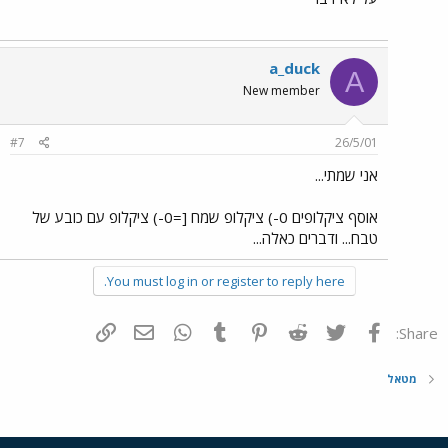
a_duck
A
New member
#7
26/5/01
אני שמתי...
אוסף ציקלופים 0-) ציקלופ שמח [=0-) ציקלופ עם כובע של
טבח... ודברים כאלה...
You must log in or register to reply here.
פייסבוק
Twitter
Reddit
Pinterest
Tumblr
WhatsApp
דואר אלקטרוני
הוסף קישור
Share:
מטאל