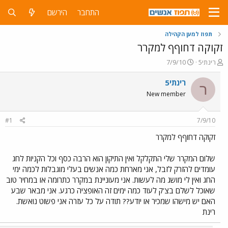
התחבר
הירשם
תפוז למען הקהילה
זקוקה דחוףף למקרר
פ
פ
רינתי5
7/9/10
ו
ו
ת
ר
רינתי5
ר
ח
ס
New member
ה
ם
נ
ב
ו
ת
#1
7/9/10
ש
א
א
ר
זקוקה דחוףף למקרר
י
ך
שלום המקרר שלי התקלקל ואין התיקון הוא הרבה כסף וכל הקניות לחג
עומדים להזרק לזבל, אני מארחת כמה אנשים בעלי מוגבלות לכמה ימי
החג ואין לי מושג מה לעשות. אני מעוניינת במקרר כתרומה או במחיר טוב
שאוכל לשלם בצ'ק לעוד כמה ימים זה האופציה כרגע. אני מבאר שבע
האם יש מישהו שמכיר או יודע?? תודה על כל עזרה אני פשוט נואשת.
רינת