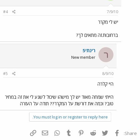
#4
7/9/10
יש לי מקרר
ברחובות.זה מתאים לך?
רינתי5
ר
New member
#5
8/9/10
היי קלרה
הייתי שמחה מאוד יש לך מישהו שיכול לשנע לי את זה במחיר
טוב? וכמה את דורשת על המקרר?? תודה על העזרה
You must log in or register to reply here.
פייסבוק
Twitter
Reddit
Pinterest
Tumblr
WhatsApp
דואר אלקטרוני
הוסף קישור
Share: