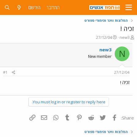
התחבר
הירשם
המלצות ווינר והימורי ספורט
זכיה !
פ
פ
27/12/04
new3
ו
ו
ת
ר
new3
N
ח
ס
New member
ה
ם
נ
ב
ו
ת
#1
27/12/04
ש
א
א
ר
זכיה !
י
ך
You must log in or register to reply here.
פייסבוק
Twitter
Reddit
Pinterest
Tumblr
WhatsApp
דואר אלקטרוני
הוסף קישור
Share:
המלצות ווינר והימורי ספורט