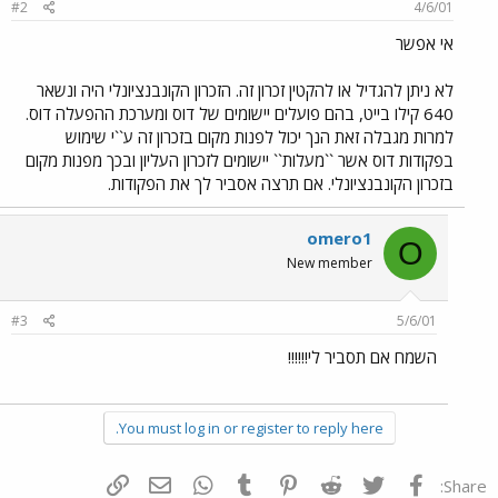
#2
4/6/01
אי אפשר
לא ניתן להגדיל או להקטין זכרון זה. הזכרון הקונבנציונלי היה ונשאר
640 קילו בייט, בהם פועלים יישומים של דוס ומערכת ההפעלה דוס.
למרות מגבלה זאת הנך יכול לפנות מקום בזכרון זה ע``י שימוש
בפקודות דוס אשר ``מעלות`` יישומים לזכרון העליון ובכך מפנות מקום
בזכרון הקונבנציונלי. אם תרצה אסביר לך את הפקודות.
omero1
O
New member
#3
5/6/01
השמח אם תסביר לי!!!!!!
You must log in or register to reply here.
פייסבוק
Twitter
Reddit
Pinterest
Tumblr
WhatsApp
דואר אלקטרוני
הוסף קישור
Share: