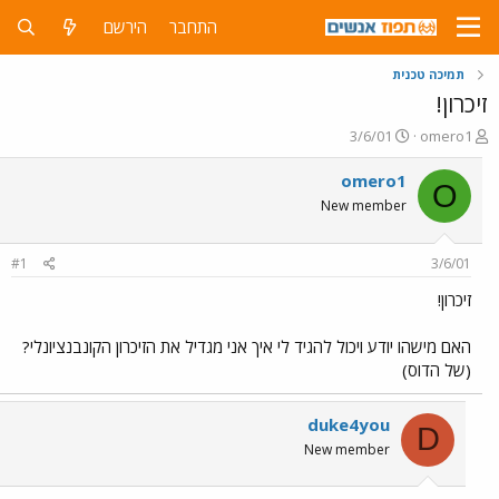
התחבר
הירשם
תמיכה טכנית
זיכרון!
פ
פ
3/6/01
omero1
ו
ו
ת
ר
omero1
O
ח
ס
New member
ה
ם
נ
ב
ו
ת
#1
3/6/01
ש
א
א
ר
זיכרון!
י
ך
האם מישהו יודע ויכול להגיד לי איך אני מגדיל את הזיכרון הקונבנציונלי?
(של הדוס)
duke4you
D
New member