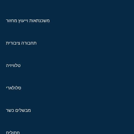
משכנתאות וייעוץ מחזור
תחבורה ציבורית
טלוויזיה
סלולארי
מבשלים כשר
חתולים