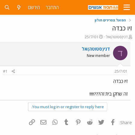
התחבר
הירשם
הפועל צפרירים חולון
זיו כבדה
פ
פ
דני(סטוטה)אל
25/7/01
ו
ו
ת
ר
דני(סטוטה)אל
ד
ח
ס
New member
ה
ם
נ
ב
ו
ת
#1
25/7/01
ש
א
א
ר
זיו כבדה
י
ך
זה שחקן בית זה???!!!!!
You must log in or register to reply here.
פייסבוק
Twitter
Reddit
Pinterest
Tumblr
WhatsApp
דואר אלקטרוני
הוסף קישור
Share: