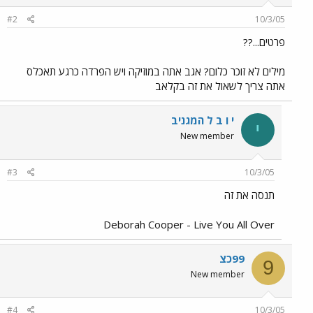
#2
10/3/05
פרטים...??
מילים לא זוכר כלום? אגב אתה במוזיקה ויש הפרדה כרגע תאכלס
אתה צריך לשאול את זה בקלאב
י ו ב ל המגניב
י
New member
#3
10/3/05
תנסה את זה
Deborah Cooper - Live You All Over
99כצ
9
New member
#4
10/3/05