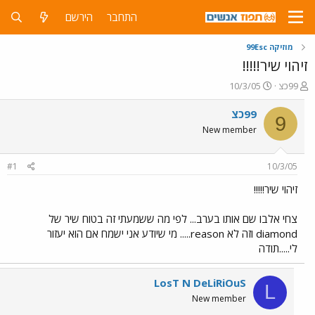
התחבר
הירשם
מוזיקה 99Esc
זיהוי שיר!!!!!
פ
פ
99כצ
10/3/05
ו
ו
ת
ר
99כצ
9
ח
ס
New member
ה
ם
נ
ב
ו
ת
#1
10/3/05
ש
א
א
ר
זיהוי שיר!!!!!
י
ך
צחי אלבו שם אותו בערב... לפי מה ששמעתי זה בטוח שיר של
diamond וזה לא reason..... מי שיודע אני ישמח אם הוא יעזור
לי.....תודה
LosT N DeLiRiOuS
L
New member