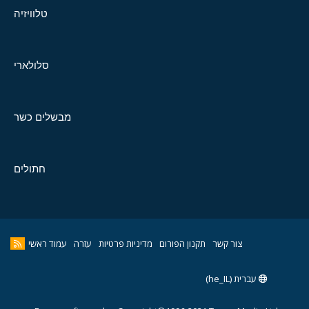
טלוויזיה
סלולארי
מבשלים כשר
חתולים
צור קשר
תקנון הפורום
מדיניות פרטיות
עזרה
עמוד ראשי
עברית (he_IL)