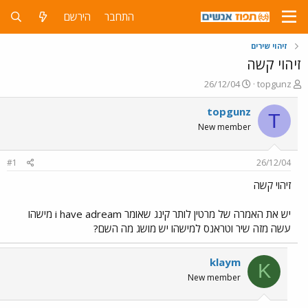
התחבר
הירשם
זיהוי שירים
זיהוי קשה
פ
פ
26/12/04
topgunz
ו
ו
ת
ר
topgunz
T
ח
ס
New member
ה
ם
נ
ב
ו
ת
#1
26/12/04
ש
א
א
ר
זיהוי קשה
י
ך
יש את האמרה של מרטין לותר קינג שאומר i have adream מישהו
עשה מזה שיר וטראנס למישהו יש מושג מה השם?
klaym
K
New member