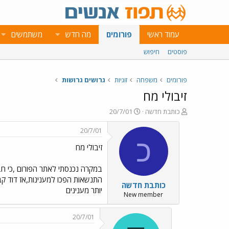
עמוד ראשי
פורומים
מה חדש
משתמשים
פוסטים
חיפוש
פורומים
משפחה
זוגיות
גרושים גרושות
זיבולי מח
פ
פ
כותבת חדשה
20/7/01
ו
ו
ת
ר
20/7/01
ח
ס
כ
זיבולי מח
ה
ם
נ
ב
ו
ת
במקרה נכנסתי לאתר הפורום ,כי ח
ש
א
התנשאות הפכו למענינות,אז דוד קב
כותבת חדשה
א
ר
יותר מענינים
י
New member
ך
20/7/01