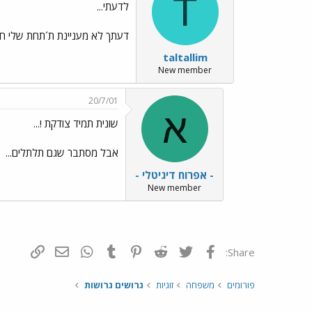
T
לדעתי...
דעתך לא מעניינת ת´תחת שלי חו
taltallim
New member
20/7/01
א
שונית תמיד צודקת !...
אבל מסתבר שגם תלתלים...
- אפרוח דיגיטלי -
New member
פייסבוק
Twitter
Reddit
Pinterest
Tumblr
WhatsApp
דואר אלקטרונ
הוסף קי
Share:
פורומים
משפחה
זוגיות
גרושים גרושות