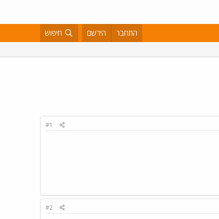
התחבר
הירשם
חיפוש
#1
#2