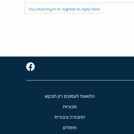
You must log in or register to reply here.
הלוואות לעסקים רק תבקש
מכוניות
תחבורה ציבורית
חתולים