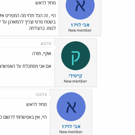
א
מחיר לראש
היי , זה הכל תלוי מה התפריט אי
בשטח פרטי וצריך להתארגן על קרח
אבי לוי17
לגופו. בהצלחה
New member
4/2/16
ק
אוקיי, תודה
אם אני מסתכלת על האפשרות 
קייטילי
New member
5/2/16
א
מחיר לראש
היי, אין באפשרותי לרשום כ
אבי לוי17
New member