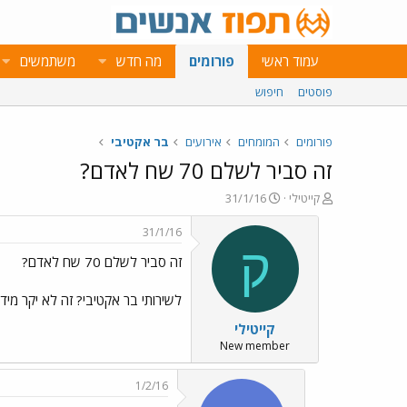
עמוד ראשי
פורומים
מה חדש
משתמשים
פוסטים
חיפוש
פורומים
המומחים
אירועים
בר אקטיבי
זה סביר לשלם 70 שח לאדם?
פ
פ
קייטילי
31/1/16
ו
ו
ת
ר
31/1/16
ח
ס
ק
זה סביר לשלם 70 שח לאדם?
ה
ם
נ
ב
ו
ת
לשירותי בר אקטיבי? זה לא יקר מידי
ש
א
קייטילי
א
ר
י
New member
ך
1/2/16