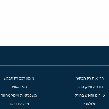
י
שור
הלוואות רק תבקש
מימון רכב רק תבקש
בורסה ושוק ההון
מזג האוויר
טיולים וחופש בחו"ל
משכנתאות וייעוץ מחזור
סלולארי
מבשלים כשר