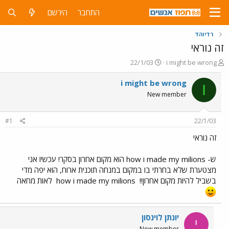
התחבר
הירשם
רדיוהד
זה נוראי
פ
פ
22/1/03
i might be wrong
ו
ו
ת
ר
i might be wrong
I
ח
ס
New member
ה
ם
נ
ב
ו
ת
#1
22/1/03
ש
א
א
ר
זה נוראי
י
ך
ש- how i made my milions הוא מקום אחרון בסקר! עכשיו אני
מצטערת שלא בחרתי בו במקום במנחה תוכנית ארוח, הוא יפה מדי
בשביל להיות מקום אחרון!!
how i made my milions
לאות מחאה
יונתן לוינסון
י
New member