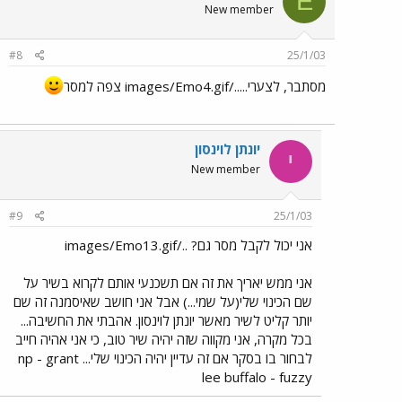
E
New member
#8
25/1/03
מסתבר, לצערי...../images/Emo4.gif צפה למסר
יונתן לוינסון
י
New member
#9
25/1/03
אני יכול לקבל מסר גם? ../images/Emo13.gif
אני ממש יאריך את זה אם תשכנעי אותם לקרוא בשיר על
שם הכינוי שלי(על שמי...) אבל אני חושב שאיסמנה זה שם
יותר קליט לשיר מאשר יונתן לוינסון. אהבתי את החשיבה...
בכל מקרה, אני מקווה שזה יהיה שיר טוב, כי אני אהיה חייב
לבחור בו בסקר אם זה עדיין יהיה הכינוי שלי... np - grant
lee buffalo - fuzzy