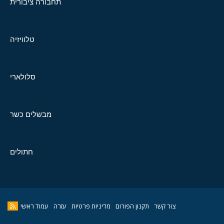
תחבורה ציבורית
טלוויזיה
סלולארי
מבשלים כשר
חתולים
צור קשר
תקנון הפורום
מדיניות פרטיות
עזרה
עמוד ראשי