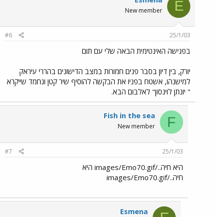
E
New member
#6
25/1/03
בפגישה האינטימית הבאה שלי עם תום
יורק, בין דיון בסבר פנים חמורות במצב הדישונים בהררי עיראק
למישנהו, אשטח בפניו את הבקשה להוסיף שיר קטן ונחמד שייקרא
" יונתן לוינסון" לאלבום הבא.
Fish in the sea
F
New member
#7
25/1/03
היא חיה../images/Emo70.gif היא
חיה../images/Emo70.gif
Esmena