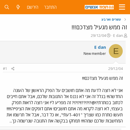
התחבר
הירשם
עשרים וארבע
זה ממש מגעיל מצדכם!!!
פ
פ
29/12/04
E dan
ו
ו
ת
ר
E dan
E
ח
ס
New member
ה
ם
נ
ב
ו
ת
#1
29/12/04
ש
א
א
ר
זה ממש מגעיל מצדכם!!!
י
ך
אני לא רוצה לדעת מה אתם חושבים על הפרק הראשון של העונה
החדשה!!! בגלל זה אני לא נכנס אל התגובות שלכם, אבל אתם חייבים
לכתוב בכותרת?!@?!?!??!!?!?!? זה מפריע לי! אני רוצה לראות תפרק
בעצמי, לא רוצה לקרוא מה אתם חושבים! אתם דופקים את הציפייה!!!!!
תעשו כותרת כמו שצריך "401-דעתי", או כל דבר, אבל אל תרשמו את
המחשבות שלכם שמה!!!! תמחקו בבקשה את התגובה שנרשמה כך...