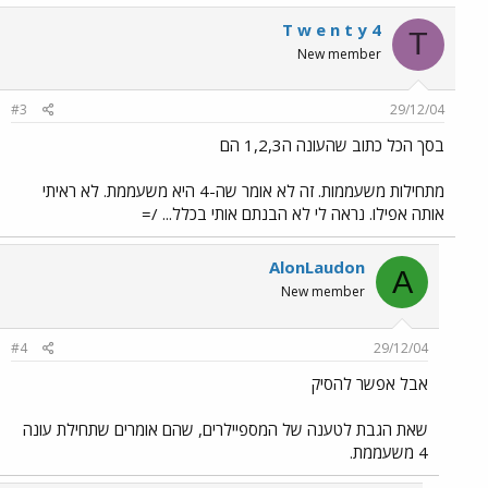
T w e n t y 4
T
New member
#3
29/12/04
בסך הכל כתוב שהעונה ה1,2,3 הם
מתחילות משעממות. זה לא אומר שה-4 היא משעממת. לא ראיתי
אותה אפילו. נראה לי לא הבנתם אותי בכלל... /=
AlonLaudon
A
New member
#4
29/12/04
אבל אפשר להסיק
שאת הגבת לטענה של המספיילרים, שהם אומרים שתחילת עונה
4 משעממת.