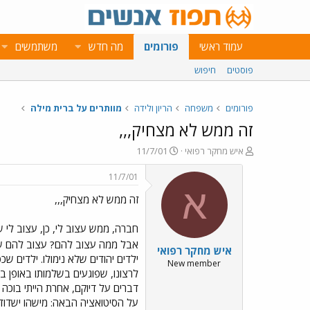
עמוד ראשי
פורומים
מה חדש
משתמשים
פוסטים
חיפוש
פורומים
משפחה
הריון ולידה
מוותרים על ברית מילה
זה ממש לא מצחיק,,,
פ
פ
איש מחקר רפואי
11/7/01
ו
ו
ת
ר
11/7/01
ח
ס
א
זה ממש לא מצחיק,,,
ה
ם
נ
ב
ו
ת
חברה, ממש עצוב לי, כן, עצוב לי
ש
א
אבל ממה עצוב להם? עצוב להם שלא 
איש מחקר רפואי
א
ר
ילדים יהודים שלא נימולו. ילדים ש
י
New member
לרצונו, שפוגעים בשלמותו באופן ב
ך
דברים על דיוקם, אחרת הייתי בוכה 
על הסיטואציה הבאה: מישהו ישדוד א