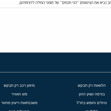
 נביא את הציטוטים ``הכי חכמים`` של תומכי המילה לדורותיהם,
י
שור
הלוואות רק תבקש
מימון רכב רק תבקש
בורסה ושוק ההון
מזג האוויר
טיולים וחופש בחו"ל
משכנתאות וייעוץ מחזור