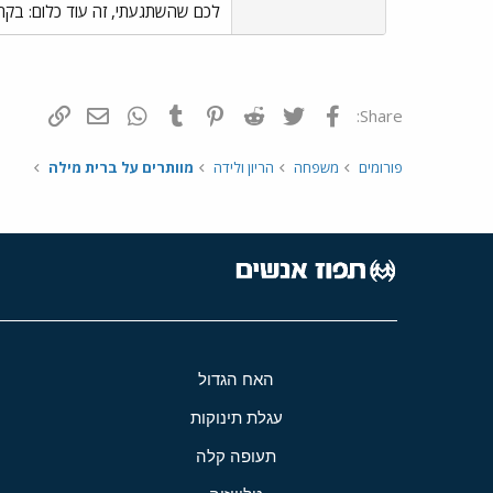
לכם שהשתגעתי, זה עוד כלום: בקרוב
פייסבוק
Twitter
Reddit
Pinterest
Tumblr
WhatsApp
דואר אלקטרונ
הוסף קי
Share:
פורומים
משפחה
הריון ולידה
מוותרים על ברית מילה
האח הגדול
עגלת תינוקות
תעופה קלה