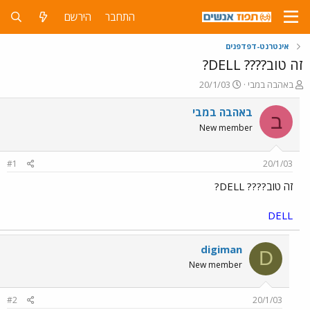
התחבר
הירשם
אינטרנט-דפדפנים
זה טוב???? DELL?
פ
פ
באהבה במבי
20/1/03
ו
ו
ת
ר
באהבה במבי
ב
ח
ס
New member
ה
ם
נ
ב
ו
ת
#1
20/1/03
ש
א
א
ר
זה טוב???? DELL?
י
ך
DELL
digiman
D
New member
#2
20/1/03