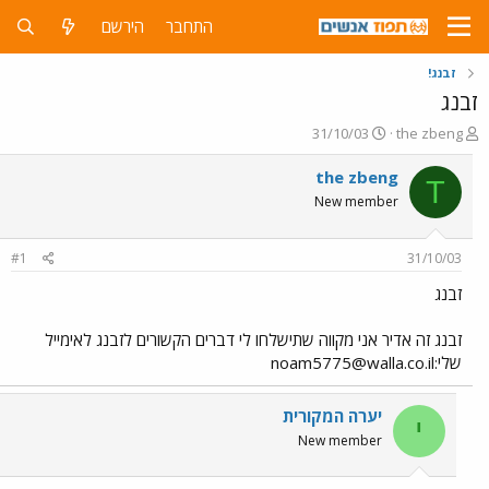
התחבר
הירשם
זבנג!
זבנג
פ
פ
31/10/03
the zbeng
ו
ו
ת
ר
the zbeng
T
ח
ס
New member
ה
ם
נ
ב
ו
ת
#1
31/10/03
ש
א
א
ר
זבנג
י
ך
זבנג זה אדיר אני מקווה שתישלחו לי דברים הקשורים לזבנג לאימייל
שלי:
noam5775@walla.co.il
יערה המקורית
י
New member