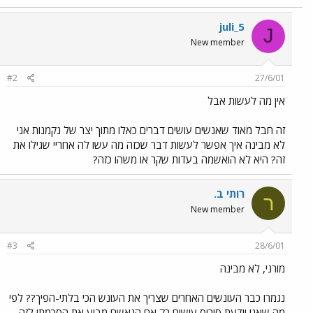
juli_5
J
New member
#2
27/6/01
אין מה לעשות אבל
זה חבל מאוד שאנשים עושים דברים כאלו מתוך יצר של נקמנות אני
לא מבינה איך אפשר לעשות דבר שכזה מה עשו לה אחריי שגילו את
זה? היא לא הואשמה בעדות שקר או משהו כזה?
רותי ב.
ר
New member
#3
28/6/01
מורני, לא מבינה
נגמרו כבר העונשים האחרים שצריך את העונש הכי בלתי-הפיך?? לפי
מה שאני יודעת סירוס עושים רק אם הנאשם מביע את הסכמתו לזה.