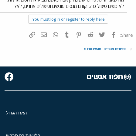
לא כופים טיפול כזה, וקודם מנסים עונשים וטיפולים אחרים, לא?
You must log in or register to reply here.
פייסבוק
Twitter
Reddit
Pinterest
Tumblr
WhatsApp
דואר אלקטרוני
הוסף קישור
Share:
סיפורים מהחיים ומהאינטרנט
האח הגדול
הלוואות רק תבקש