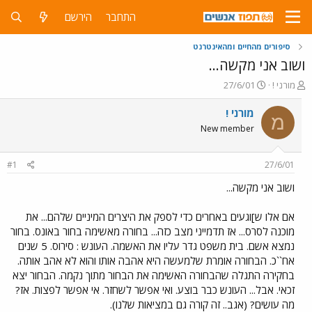
התחבר
הירשם
סיפורים מהחיים ומהאינטרנט
ושוב אני מקשה...
פ
פ
מורני !
27/6/01
ו
ו
ת
ר
מורני !
מ
ח
ס
New member
ה
ם
נ
ב
ו
ת
#1
27/6/01
ש
א
א
ר
ושוב אני מקשה...
י
ך
אם אלו ש]וגעים באחרים כדי לספק את היצרים המיניים שלהם... את
מוכנה לסרס... אז תדמייני מצב כזה... בחורה מאשימה בחור באונס. בחור
נמצא אשם. בית משפט גדר עליו את האשמה. העונש : סירוס. 5 שנים
אח``כ. הבחורה אומרת שלמעשה היא אהבה אותו והוא לא אהב אותה.
בחקירה התגלה שהבחורה האשימה את הבחור מתוך נקמה. הבחור יצא
זכאי. אבל... העונש כבר בוצע. ואי אפשר לשחזר. אי אפשר לפצות. אז?
מה עושים? (אגב.. זה קורה גם במציאות שלנו).