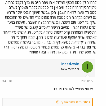
להחזיר לך סכום הכסף המדויק אותו אתה חייב או צריך לקבל כהחזר.
ניתן להכין דו"ח זה לבד, ואם אין לך סבלנות ללמוד תצטרך לשלם
סכום חד פעמי לרואה חשבון. יתכן שבשל השיוך הענפי שלך תדרש
גם לשלם מקדמות מס בגובה אחוז מסוים מידי חודשיים על ההכנסות
שלך עוד לפניי תום השנה. ועכשיו להמלצה חשובה : תעשה במט"י
(מרכז טיפוח יזמות - מטעם הרשות לעסקים קטנים של משרד
התעשייה והמסחר) קורס ליזמות וניהול עסק קטן, אני עשיתי כדיי לעזור
לאישתי שהיא עוסקת פטורה,זה תרם לי המון, ילמדו אותך כל מה
שאתה צריך לדעת בנושא ואף מעבר, , - מדובר בעשרה מפגשים
כמדומני בניי 3-4 שעות כל מפגש ובמחיר מסובסד נדמה לי סדר גודל
של 900 ש"ח. מה העסק אותו אתה רוצה לפתוח?
ineed2win
I
New member
#4
20/10/05
שרותי עצמאי לאנשים פרטיים
נכתב ע"י yamit20000: