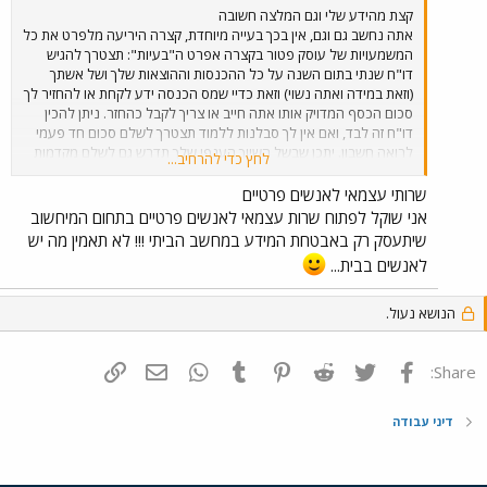
קצת מהידע שלי וגם המלצה חשובה
אתה נחשב גם וגם, אין בכך בעייה מיוחדת, קצרה היריעה מלפרט את כל
המשמעויות של עוסק פטור בקצרה אפרט ה"בעיות": תצטרך להגיש
דו"ח שנתי בתום השנה על כל ההכנסות וההוצאות שלך ושל אשתך
(וזאת במידה ואתה נשוי) וזאת כדיי שמס הכנסה ידע לקחת או להחזיר לך
סכום הכסף המדויק אותו אתה חייב או צריך לקבל כהחזר. ניתן להכין
דו"ח זה לבד, ואם אין לך סבלנות ללמוד תצטרך לשלם סכום חד פעמי
לרואה חשבון. יתכן שבשל השיוך הענפי שלך תדרש גם לשלם מקדמות
לחץ כדי להרחיב...
מס בגובה אחוז מסוים מידי חודשיים על ההכנסות שלך עוד לפניי תום
השנה. ועכשיו להמלצה חשובה : תעשה במט"י (מרכז טיפוח יזמות -
שרותי עצמאי לאנשים פרטיים
מטעם הרשות לעסקים קטנים של משרד התעשייה והמסחר) קורס
אני שוקל לפתוח שרות עצמאי לאנשים פרטיים בתחום המיחשוב
ליזמות וניהול עסק קטן, אני עשיתי כדיי לעזור לאישתי שהיא עוסקת
שיתעסק רק באבטחת המידע במחשב הביתי !!! לא תאמין מה יש
פטורה,זה תרם לי המון, ילמדו אותך כל מה שאתה צריך לדעת בנושא
לאנשים בבית...
ואף מעבר, , - מדובר בעשרה מפגשים כמדומני בניי 3-4 שעות כל מפגש
ובמחיר מסובסד נדמה לי סדר גודל של 900 ש"ח. מה העסק אותו אתה
רוצה לפתוח?
הנושא נעול.
פייסבוק
Twitter
Reddit
Pinterest
Tumblr
WhatsApp
דואר אלקטרוני
הוסף קישור
Share:
דיני עבודה