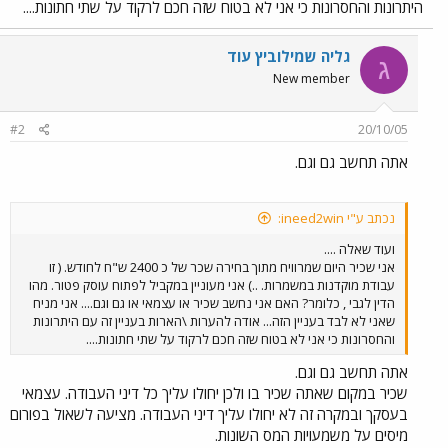
היתרונות והחסרונות כי אני לא בטוח שזה חכם לרקוד על שתי חתונות....
גליה שמילוביץ עוד
ג
New member
#2
20/10/05
אתה תחשב גם וגם.
נכתב ע"י ineed2win:
ועוד שאלה ....
אני שכיר היום שמרוויח מתוך בחירה שכר של כ 2400 ש"ח לחודש. ( זו
עבודת מוקדנות במשמרות. ..) אני מעוניין במקביל לפתוח עוסק פטור. מהו
הדין לגבי , כלומר? האם אני נחשב שכיר או עצמאי או גם וגם.... אני מניח
שאני לא לבד בעניין הזה... אודה להערות \הארות בעניין זה עם היתרונות
והחסרונות כי אני לא בטוח שזה חכם לרקוד על שתי חתונות....
אתה תחשב גם וגם.
שכיר במקום שאתה שכיר בו ולכן יחולו עליך כל דיני העבודה. עצמאי
בעסקך ובמקרה זה לא יחולו עליך דיני העבודה. מציעה לשאול בפורום
מיסים על משמעויות המס השונות.