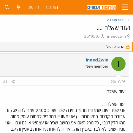
התחבר
הירשם
דיני עבודה
ועוד שאלה ....
פ
פ
20/10/05
ineed2win
ו
ו
ת
הנושא נעול.
ר
ח
ס
ה
ם
ineed2win
I
נ
ב
New member
ו
ת
ש
א
א
ר
#1
20/10/05
י
ך
ועוד שאלה ....
ועוד שאלה ....
אני שכיר היום שמרוויח מתוך בחירה שכר של כ 2400 ש"ח לחודש. ( זו
עבודת מוקדנות במשמרות. ..) אני מעוניין במקביל לפתוח עוסק פטור.
מהו הדין לגבי , כלומר? האם אני נחשב שכיר או עצמאי או גם וגם.... אני
מניח שאני לא לבד בעניין הזה... אודה להערות \הארות בעניין זה עם