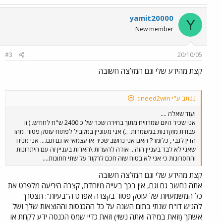
yamit20000
Y
New member
#3
20/10/05
קצת מהידע שלי וגם המלצה חשובה
נכתב ע"י ineed2win:
ועוד שאלה ....
אני שכיר היום שמרוויח מתוך בחירה שכר של כ 2400 ש"ח לחודש. ( זו
עבודת מוקדנות במשמרות. ..) אני מעוניין במקביל לפתוח עוסק פטור. מהו
הדין לגבי , כלומר? האם אני נחשב שכיר או עצמאי או גם וגם.... אני מניח
שאני לא לבד בעניין הזה... אודה להערות \הארות בעניין זה עם היתרונות
והחסרונות כי אני לא בטוח שזה חכם לרקוד על שתי חתונות....
קצת מהידע שלי וגם המלצה חשובה
אתה נחשב גם וגם, אין בכך בעייה מיוחדת, קצרה היריעה מלפרט את
כל המשמעויות של עוסק פטור בקצרה אפרט ה"בעיות": תצטרך
להגיש דו"ח שנתי בתום השנה על כל ההכנסות וההוצאות שלך ושל
אשתך (וזאת במידה ואתה נשוי) וזאת כדיי שמס הכנסה ידע לקחת או