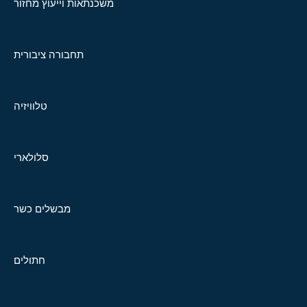
משכנתאות וייעוץ מחזור
תחבורה ציבורית
טלוויזיה
סלולארי
מבשלים כשר
חתולים