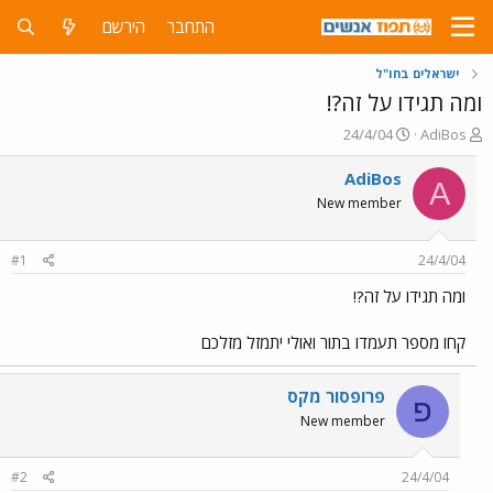
התחבר
הירשם
ישראלים בחו"ל
ומה תגידו על זה?!
פ
פ
24/4/04
AdiBos
ו
ו
ת
ר
AdiBos
A
ח
ס
New member
ה
ם
נ
ב
ו
ת
#1
24/4/04
ש
א
א
ר
ומה תגידו על זה?!
י
ך
קחו מספר תעמדו בתור ואולי יתמזל מזלכם
פרופסור מקס
פ
New member
#2
24/4/04