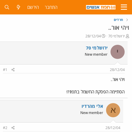
התחבר
הירשם
חרדים
ויהי אור..
פ
פ
ירושלמי 70
28/12/04
ו
ו
ת
ר
ירושלמי 70
י
ח
ס
New member
ה
ם
נ
ב
ו
ת
#1
28/12/04
ש
א
א
ר
ויהי אור..
י
ך
הסתיימה הפסקת החשמל בתפוז?!
אלי מהרדיו
א
New member
#2
28/12/04