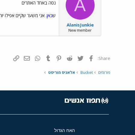
A
נסה באחד האתרים
ש
כאן
. אני משער שקיים אפילו יו
AlanisJunkie
New member
פייסבוק
Twitter
Reddit
Pinterest
Tumblr
WhatsApp
דואר אלקטרונ
הוסף קי
Share:
פורומים
Bucket
אלאניס מוריסט
האח הגדול