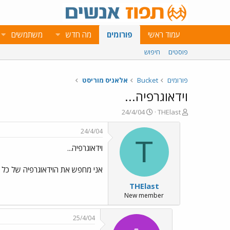
עמוד ראשי
פורומים
מה חדש
משתמשים
פוסטים
חיפוש
פורומים
Bucket
אלאניס מוריסט
וידאוגרפיה...
פ
פ
24/4/04
THElast
ו
ו
ת
ר
24/4/04
ח
ס
T
וידאוגרפיה...
ה
ם
נ
ב
ו
ת
אני מחפש את הוידאוגרפיה של כל ה
ש
א
THElast
א
ר
י
New member
ך
25/4/04