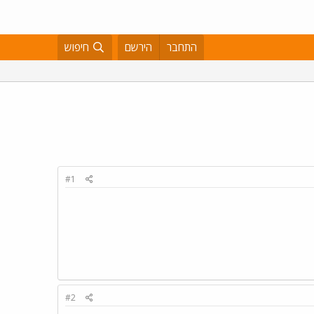
התחבר
הירשם
חיפוש
#1
#2