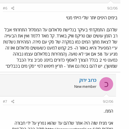
#6
9/2/06
בימים היפים יותר שלי הייתי מנוי
שלהם. התמקדתי בעיקר בגלישת סלאלום על המסלול התחרותי אבל
רב הזמן עושים שם טריקס ווויק בוארד. קל מאד ללמד ואין את הבעייה
של לצאת מתוך המים כמו במקרה של סקי עם סירה. המהירות נשלטת
ע"י המפעיל והיא באזור ה- 25 קמש למעט כשעושים סלאלום ואז זה
מגיע עד 58 אם אני לא טועה. (המהירות בסלאלום עצמו גבוהה
כמעט פי 2 בגלל הצורך לאסוף כדורים בזיגזג סביב ציר הכבל
שמושך). יש להם בטח גם אתר - תריץ חיפוש לפי "סקי מים בכבלים"
כרוב ירוק
כ
New member
#7
9/2/06
הממ..
אני מניח שזה היה אתר שלהם עד שהוא נפרץ על ידי חבורה
טורקית חח http://www.waterski.co.il תודה רבה בכל זאת