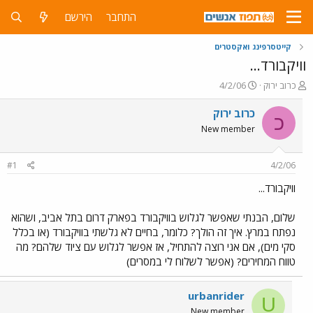
התחבר
הירשם
קייטסרפינג ואקסטרים
וויקבורד...
פ
פ
כרוב ירוק
4/2/06
ו
ו
ת
ר
כרוב ירוק
כ
ח
ס
New member
ה
ם
נ
ב
ו
ת
#1
4/2/06
ש
א
א
ר
וויקבורד...
י
ך
שלום, הבנתי שאפשר לגלוש בוויקבורד בפארק דרום בתל אביב, ושהוא
נפתח במרץ. איך זה הולך? כלומר, בחיים לא גלשתי בוויקבורד (או בכלל
סקי מים), אם אני רוצה להתחיל, אז אפשר לגלוש עם ציוד שלהם? מה
טווח המחירים? (אפשר לשלוח לי במסרים)
urbanrider
U
New member