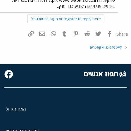
בינתיים אני אחכה שיגיע כבר מרץ..
You must log in or register to reply here.
פייסבוק
Twitter
Reddit
Pinterest
Tumblr
WhatsApp
דואר אלקטרוני
הוסף קישור
Share:
קייטסרפינג ואקסטרים
האח הגדול
הלוואות רק תבקש