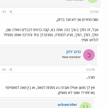
#2
5/2/06
טווח מחירים אני לא זוכר בדיוק,
אבל, זה הולך בערך ככה: אתה בא, קונה כרטיס לכבלים האלה שם,
הולך, הולך, הולך, מגיע למכולה, נותנים לך ציוד והדרכה ואתה מתחיל
לגלוש. אמיר.
כרוב ירוק
כ
New member
#3
5/2/06
תודה...
אין לך מושג אפילו אם זה נע מתחת למאה, או בין מאה למאתיים?
(או יותר?? שאני לא מאמין)
urbanrider
U