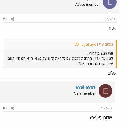
L
Active member
#2
27/7/03
שלום
נכתב ע"י eyallaye1:
וואי אנשים דחוף...
קניון עריאלי... התחנת רכבת שם נקראת ת"א שלום? או ת"א הגנה? והאם
יש במקום תחנת מוניות?
שלום
eyallaye1
E
New member
#3
27/7/03
שלום! (אופס)