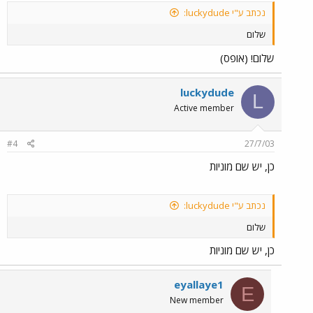
נכתב ע"י luckydude:
שלום
שלום! (אופס)
luckydude
L
Active member
#4
27/7/03
כן, יש שם מוניות
נכתב ע"י luckydude:
שלום
כן, יש שם מוניות
eyallaye1
E
New member