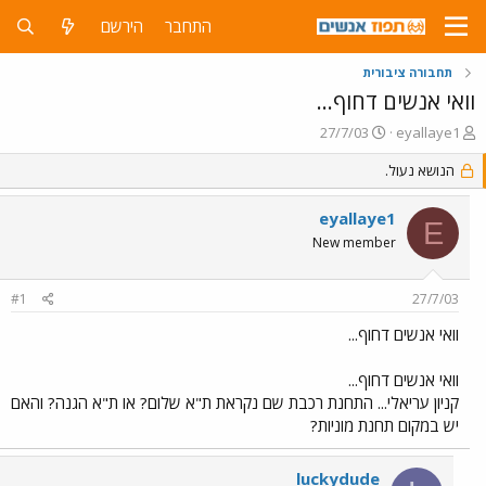
התחבר
הירשם
תחבורה ציבורית
וואי אנשים דחוף...
פ
פ
27/7/03
eyallaye1
ו
ו
ת
הנושא נעול.
ר
ח
ס
ה
ם
eyallaye1
E
נ
ב
New member
ו
ת
ש
א
א
ר
#1
27/7/03
י
ך
וואי אנשים דחוף...
וואי אנשים דחוף...
קניון עריאלי... התחנת רכבת שם נקראת ת"א שלום? או ת"א הגנה? והאם
יש במקום תחנת מוניות?
luckydude