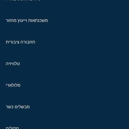
משכנתאות וייעוץ מחזור
תחבורה ציבורית
טלוויזיה
סלולארי
מבשלים כשר
חתולים