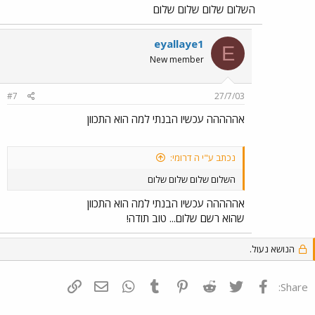
השלום שלום שלום שלום
eyallaye1
E
New member
#7
27/7/03
אההההה עכשיו הבנתי למה הוא התכוון
נכתב ע"י ה דרומי:
השלום שלום שלום שלום
אההההה עכשיו הבנתי למה הוא התכוון
שהוא רשם שלום... טוב תודה!
הנושא נעול.
פייסבוק
Twitter
Reddit
Pinterest
Tumblr
WhatsApp
דואר אלקטרוני
הוסף קישור
Share: