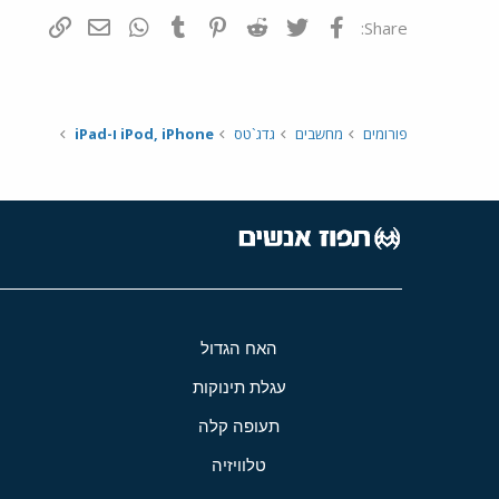
פייסבוק
Twitter
Reddit
Pinterest
Tumblr
WhatsApp
דואר אלקטרונ
הוסף קי
Share:
פורומים
מחשבים
גדג`טס
iPod, iPhone ו-iPad
האח הגדול
עגלת תינוקות
תעופה קלה
טלוויזיה