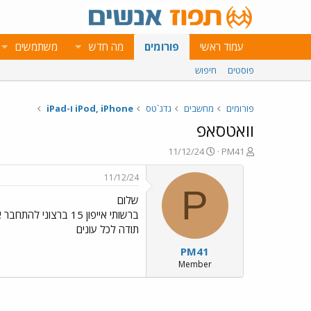
עמוד ראשי
פורומים
מה חדש
משתמשים
פוסטים
חיפוש
פורומים
מחשבים
גדג`טס
iPod, iPhone ו-iPad
וואטסאפ
פ
פ
11/12/24
PM41
ו
ו
ת
ר
11/12/24
ח
ס
P
שלום
ה
ם
נ
ב
ברשותי אייפון 15 ברצוני להתחבר אל וואטסאפ דרך wifi האם זה אפשרי? אם כן אשמח לקבל הדרכה שלב אחר שלב
ו
ת
תודה לכל עונים
ש
א
PM41
א
ר
י
Member
ך