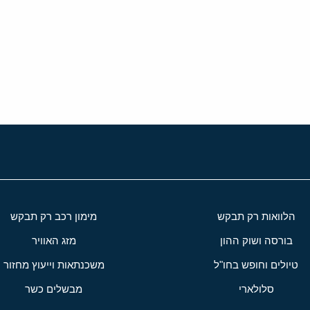
י
שור
הלוואות רק תבקש
מימון רכב רק תבקש
בורסה ושוק ההון
מזג האוויר
טיולים וחופש בחו"ל
משכנתאות וייעוץ מחזור
סלולארי
מבשלים כשר