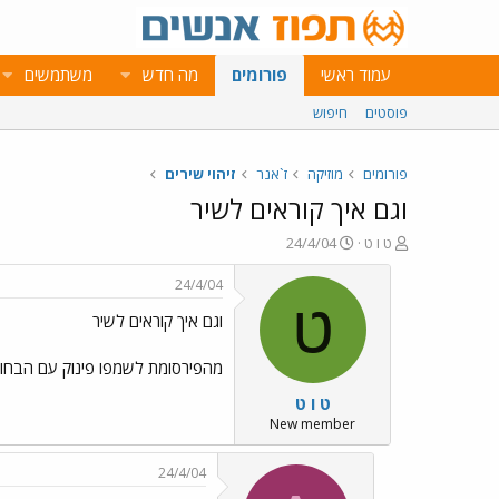
עמוד ראשי
פורומים
מה חדש
משתמשים
פוסטים
חיפוש
פורומים
מוזיקה
ז`אנר
זיהוי שירים
וגם איך קוראים לשיר
פ
פ
ט ו ט
24/4/04
ו
ו
ת
ר
24/4/04
ח
ס
ט
וגם איך קוראים לשיר
ה
ם
נ
ב
ו
ת
מהפירסומת לשמפו פינוק עם הבח
ש
א
ט ו ט
א
ר
י
New member
ך
24/4/04