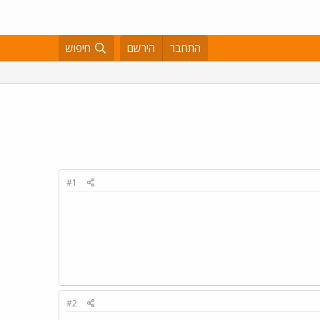
התחבר
הירשם
חיפוש
#1
#2