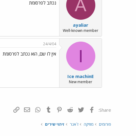
A
נכתב לפרסומת
ayaliar
Well-known member
24/4/04
I
אין לו שם, הוא נכתב לפרסומת
Ice machinE
New member
פייסבוק
Twitter
Reddit
Pinterest
Tumblr
WhatsApp
דואר אלקטרונ
הוסף קי
Share:
פורומים
מוזיקה
ז`אנר
זיהוי שירים