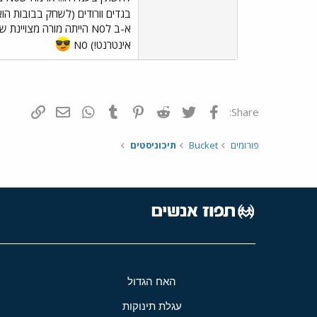
בגדים וורודים (לשחק בבובות הוא
א-ב לN0 הייתה מורה מצ
אינטרנט!) N0
פייסבוק
Twitter
Reddit
Pinterest
Tumblr
WhatsApp
דואר אלקטרונ
הוסף קי
Share:
פורומים
Bucket
תיכוניסטים
האח הגדול
עגלת תינוקות