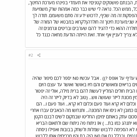
ת, הבנתם פושטקים קטנים? את תעמדי בפינה! מערכת החינוך,
 הכל, ממש הכל. נראה לי שיש כבר כמה אמהות שרק משמיעת
 זה לא כיף. הפסקות זה מה שכיף, לרכוש ידע זה סתם משעמם. תודה לך
שא שני:מערכת חינוך זה חולרה(לקרוא במבטא של המורה של
לרה ההוא כדי להגיד להם שערבים ובריטים וגרמנים זה
ר לא צריך לעניין אף אחד. זאת הייתה הודעת מחאה כנגד כל
#2
אם כבר שהודעות א-פוליטיות עסקנו וN0 לא יזכיר את המילה ערבים לכל אורך ההודעה (וופס... (נכון שוופס ממש עדיף על אופס ?)) . אבל עכשיו N0 יספר לכם סיפור שהיה
שנהג להשתעשע , מה לעשות אחרי 9 חודשים נולדו להם תאומים בריאים ומאושרים והם חיו באושר ואושר עד עצם היום
הבית חולים המליץ לעשות להם ברית מילה, אולי זה יפטור
ם מין מכונת לייזר שעושה ווש... (טוב לא בדיוק לייזר זה היה
.. וכלום לא קרא ועוד פעם וכלום לא קרא... ועוד פעם ו... הם
ם כמובן לא ניסו את המכונה... ותנחשו מה הכאבים עברו אחרי
 מספר לכם את הסיפור המזעזע הזה ? כי ההורים שקיבלו פיצוי של 60,000 $ (שהיה סכום עתק באותם ימים) החליטו שבמקום לשים לבנם הקטן
 יתנהג כמו בת... ) אז ניתוח פה ניתוח שם ולתאום הבריא
יא לא הסכימה ללבוש שמלות ולשחק בבובות ואפילו ניסתה
להשתין בעמידה... אז מה שN0 מנסה להגיד זה שלא בהכרח איך שמגדלים אותך זה מה שתיצא , יש גם דברים גנטים, ובכלל גם אם N0 היה בת והיו מכריחים אותו ללבוש