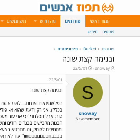
עמוד ראשי
פורומים
מה חדש
משתמשים
פוסטים
חיפוש
פורומים
Bucket
תיכוניסטים
ובנימה קצת שונה
פ
פ
22/5/01
snoway
ו
ו
ת
ר
22/5/01
ח
ס
S
ובנימה קצת שונה
ה
ם
נ
ב
ו
ת
הפלשתינאים ואנחנו......לא! לא עו
ש
א
בכלל), אני רק יודעת שהוא א- פול
snoway
א
ר
טוב, אבל תסלחו לי כי אני עוד מע
י
New member
הבנות מלבישים בבגדים ורודים ומש
ך
ומתחילים לשחק, זה מתבטא בצעצועי