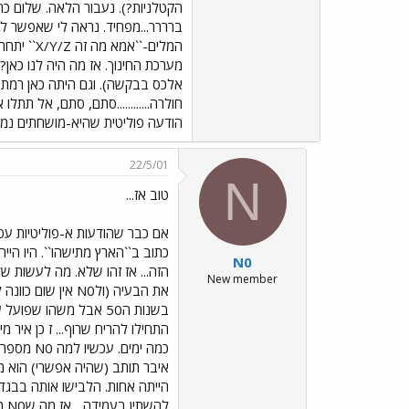
הקטלניות?). נעבור הלאה. שלום כ
ברררר...מפחיד. נראה לי שאפשר ל
המלים-``
מערכת החינוך. אז מה היה לנו כאן
אלכס בבקשה). וגם היתה כאן רמת כ
חולרה............סתם, סתם, אל תתל
הודעה פוליטית שהיא-מושחתים נמ
22/5/01
N
טוב אז...
N0
הזה... אז זהו שלא. מה לעשות ש
New member
את הבעיה (ולN0 א
בשנות ה50 אבל משהו שפ
התחילו להריח שרוף... ז כן איר 
איבר תותב (שהיה אפשרי) הוא מעכ
הייתה אחות. הלבישו אותה בבגדי