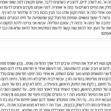
תה א`, נא לשלב ידיים, להצביע כשרוצים לדבר, אתם תקשיבו למה שאני אומר
חלק את החיים לשניים:עד כתה א` ואחריה. לפני-אנחנו סקרנים ורוצים לדעת
אמא מה זה X/Y/Z`` יתחרפנו. אחרי כתה א` המח הקטן שלנו כבר מבין בזכות ביה``ס שללמוד
? נראה לי ששני נושאים-שטיפת מח מגיל קטן שמשפיעה על חיינו הבוגרים. נו
תיבה של כיתה א` נדמה לי, עמכם הסליחה. עכשיו אני צריכה ללכת למקום החו
ו אותי על העץ. יכול להיות שזה קשור לדעותי הפולטיות ויכול להיות שלא-וזה כב
אסתם!
כתוב ב``הארץ מתישהו``. היו הייה להם זוג חביב 
לשני התאומים ממש כאב שהם השתינו, אז אחרי כמה ימים\ חודשים שהם נולדו 
ין שום כוונה להצהרות פוליטיות בהודעה הזו ). עכשיו לבית חולים לא היה מוהל, הייתה לה
ועל על חימום...) לקחו את התינוק הראשון, והפעילו ו... כלום לא קרא. ניסו עוד פעם.
מינו של התינוק הראשון, נשרף השחיר ונפל לאחר כמה ימים... על התאום השני ה
כמה ימים. עכשיו למה N0
שיו יהיה בת... (כי היה איזה פסיכולוג שאמר להם שאם יתיחסו אליו כמו בת הוא
ם וורודים נתנו לה לשחק בבובות... אבל מה ? היא לא ממש אהבה את זה , ה