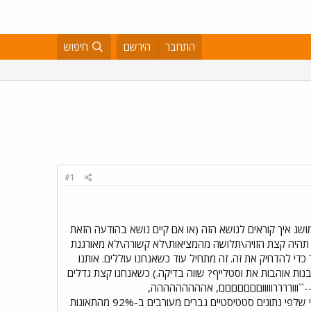
התחבר
הירשם
חיפוש
#1
מושג איך קוראים לנושא הזה (או אם קיים נושא בהודעה הזאת
את תהיה קצת הזויה\תלושה מהמציאות\לא קשורה\לא מאורגנת
די להדחיק את זה. זה מתחיל עוד כשאנחנו עוללים. אותנו
נות אוהבות את וסטלייף? שווה בדיקה.) כשאנחנו קצת גדלים
-``וווררררוווווםםםםםםם, אההההההההה,
בבבבוווםםםםםםם!!!!!`` עוד לא ראיתי הורה שאומר:``חמודי שלי, כשמכוניות מתנגשות ז-ה ל-א ט-ו-ב`` (וכבר הזכרתי שלפי נתונים סטטיסטיים גברים מעורבים ב-92% מהתאונות