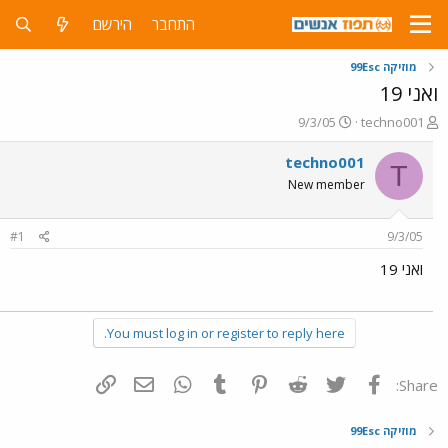
התחבר
הירשם
מוזיקה 99Esc
ואני 19
פ
פ
9/3/05
techno001
ו
ו
ת
ר
techno001
T
ח
ס
New member
ה
ם
נ
ב
ו
ת
#1
9/3/05
ש
א
א
ר
ואני 19
י
ך
You must log in or register to reply here.
פייסבוק
Twitter
Reddit
Pinterest
Tumblr
WhatsApp
דואר אלקטרוני
הוסף קישור
Share:
מוזיקה 99Esc