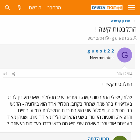
התחבר
הירשם
תכנון קריירה
התלבטות קשה !
פ
פ
30/12/04
g u e s t 2 2
ו
ו
ת
ר
g u e s t 2 2
G
ח
ס
New member
ה
ם
נ
ב
ו
ת
#1
30/12/04
ש
א
א
ר
התלבטות קשה !
י
ך
שלום, יש לי התלבטות קשה. באת"א יש 2 מסלולים שאני מעוניין לדרג
בעדיפויות בהרשמה שתחל בקרוב. מסלול אחד הוא ביולוגיה - הדגש
בביוטכנולוגיה, ומסלול שני הוא התוכנית המשולבת למדעי החיים
והרפואה. תוכניות הלימוד בשני התארים הללו מאוד דומות, ושניהן מאוד
מעניינות אותי ולכן השאלה שלי היא מה כדאי לדרג כעדיפות ראשונה ?
מכון הדסה