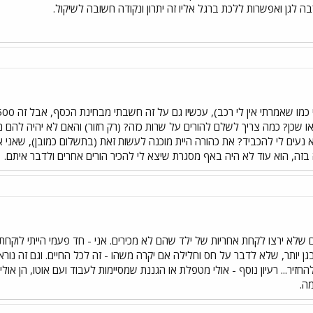
בה לגן ואפשרות ללכת ברגל אליו זה יתרון ונקודה חשובה לשיקול.
או שכן? כמה צריך לשלם להורים על שרות כזה? (רק חזור) והאם לא יהיה להם
א נעים לי להכביד? את כהורה היית מוכנה לעשות זאת (בתשלום כמובן), שאני א
ה בזה, הוא עוד לא היה באף מסגרת שיצא לי להכיר הורים אחרים ולדבר איתם.
ם שלא ירצו לקחת אחריות של ילד שהם לא מכירים. אני - חד פעמי הייתי לוקחת
ן יותר, שלא לדבר על חס וחלילה אם יקרה משהו - זה לכל החיים. וגם זה נורא 
להחזיר... רעיון נוסף - אולי מטפלת או הגננת שמסיימות לעבוד ועם אוטו, הן אול
מה.