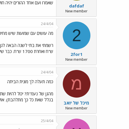
שאמרו ועם אחד ההורים יהיה חו
dafdaf
New member
24/4/04
2
מה עושים עם שמועות שיש מחירי
ש"ח ואחרת 1700 ש"ח. כבר שילמתי דמי רישום, מה עושים? האם יש חוק לזה? תודה ושבת שלום
2for1
New member
24/4/04
מ
כמה תעלה לך מונית הביתה
בגלל שאת כל כך מתלהבת). אולי
מיכל של יואב
New member
25/4/04