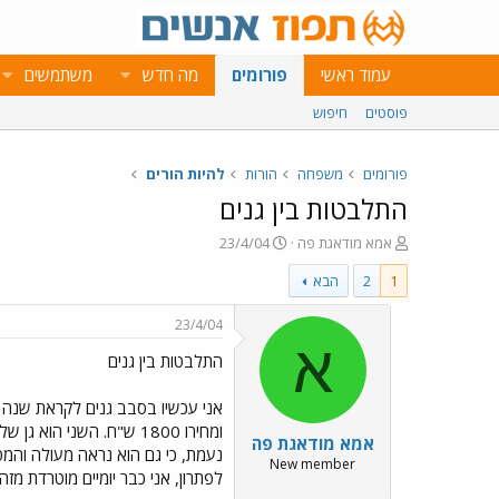
עמוד ראשי
פורומים
מה חדש
משתמשים
פוסטים
חיפוש
פורומים
משפחה
הורות
להיות הורים
התלבטות בין גנים
פ
פ
אמא מודאגת פה
23/4/04
ו
ו
1
2
הבא
ת
ר
ח
ס
ה
ם
23/4/04
נ
ב
א
התלבטות בין גנים
ו
ת
ש
א
א
ר
אני עכשיו בסבב גנים לקראת שנה הב
י
אמא מודאגת פה
ך
New member
לפתרון, אני כבר יומיים מוטרדת מזה 