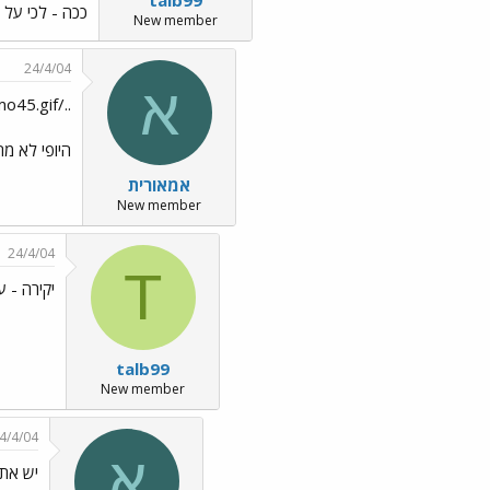
talb99
ככה - לכי על 
New member
24/4/04
א
../images/Emo45.gif צודקת ו-טלוש../images/Emo25.gif נעלמת!
היופי לא מ
אמאורית
New member
24/4/04
T
יקירה - 
talb99
New member
4/4/04
א
יש את 