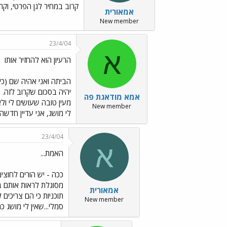
קרוב במחיר לגן הפרטי, וקר
אמאורית
New member
23/4/04
א
הרעיון הוא להחזיר אותו
יהיה בסכום שקרוב לזה. 
אמא מודאגת פה
מעין טובה שעושים לי ול
New member
לי מושג, אני עדיין חדש
23/4/04
א
האמת...
ככה - יש הורים לחוצי
מסוגלת לראות אותם בג
אמאורית
תוכניות כי הם צריכים 
New member
סמלי...שאין לי מושג כ