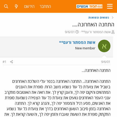
התחבר
הירשם
נשואים ונשואות
התחנה האחרונה....
פ
פ
אשת המסתור ורעם**
9/6/01
ו
ו
ת
ר
אשת המסתור ורעם**
א
ח
ס
New member
ה
ם
נ
ב
ו
ת
#1
9/6/01
ש
א
א
ר
התחנה האחרונה....
י
ך
התחנה האחרונה... התחנה האחרונה בכפר עלי השלכת האחרונים
בשביל את צועדת כל עוד נשמע משב הרוח. סופרת את העננים
המתהווים והיקום יפה לך, והענן קורץ לך. את רואה את האוטובוס מתקרב
ענני העפר האחרונים גוועים את צועדת כל עוד הצפירה נשמעת סופרת
את האנשים, מסע רגיל והמספר יפה לך, והנהג קורא לך. התחנה
האחרונה בזמן סיבוב השעון האחרונים בדרך את צועדת כל עוד נשמע
התקתוק סופרת את השעות שעברו והזמן יפה לך, והשעה קוראת לך. את