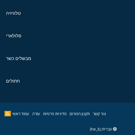
טלוויזיה
סלולארי
מבשלים כשר
חתולים
צור קשר
תקנון הפורום
מדיניות פרטיות
עזרה
עמוד ראשי
עברית (he_IL)