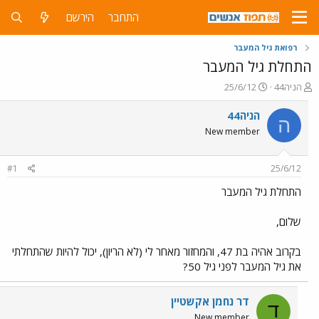
התחבר
הירשם
רפואת גיל המעבר
התחלת גיל המעבר
פ
פ
הניה44
25/6/12
ו
ו
ת
ר
הניה44
ה
ח
ס
New member
ה
ם
נ
ב
ו
ת
#1
25/6/12
ש
א
א
ר
התחלת גיל המעבר
י
ך
שלום,
בקרוב אהיה בת 47, והמחזור מאחר לי (לא הריון), יכול להיות שהתחלתי
את גיל המעבר לפני גיל 50?
דר נחמן אקשטיין
ד
New member