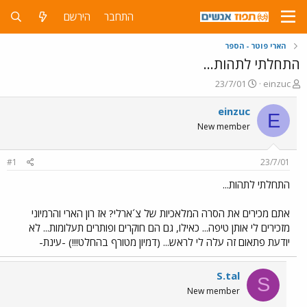
התחבר
הירשם
הארי פוטר - הספר
התחלתי לתהות...
פ
פ
23/7/01
einzuc
ו
ו
ת
ר
einzuc
E
ח
ס
New member
ה
ם
נ
ב
ו
ת
#1
23/7/01
ש
א
א
ר
התחלתי לתהות...
י
ך
אתם מכירים את הסרה המלאכיות של צ´ארלי? אז רון הארי והרמיוני
מזכירים לי אותן טיפה... כאילו, גם הם חוקרים ופותרים תעלומות... לא
יודעת פתאום זה עלה לי לראש... (דמיון מטורף בהחלט!!!) -עינת-
S.tal
S
New member