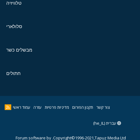
טלוויזיה
סלולארי
מבשלים כשר
חתולים
צור קשר
תקנון הפורום
מדיניות פרטיות
עזרה
עמוד ראשי
עברית (he_IL)
Forum software by
Copyright©1996-2021,Tapuz Media Ltd.