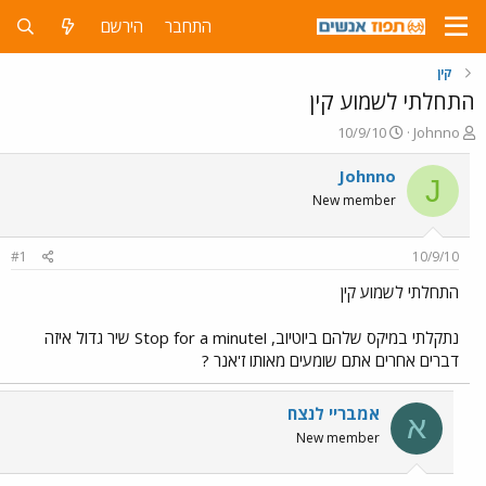
התחבר
הירשם
קין
התחלתי לשמוע קין
פ
פ
10/9/10
Johnno
ו
ו
ת
ר
Johnno
J
ח
ס
New member
ה
ם
נ
ב
ו
ת
#1
10/9/10
ש
א
א
ר
התחלתי לשמוע קין
י
ך
נתקלתי במיקס שלהם ביוטיוב, וStop for a minute שיר גדול איזה
דברים אחרים אתם שומעים מאותו ז'אנר ?
אמבריי לנצח
א
New member