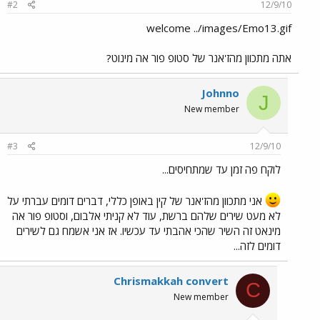
#2
12/9/10
welcome ../images/Emo13.gif
אתה מתכוון מהז'אנר של סטופ פור אה מינוט?
Johnno
J
New member
#3
12/9/10
לוקח פה זמן עד שמתחיסים...
אני מתכוון מהז'אנר של קין באופן כללי, דברים דומים עברתי על
לא מעט שירים שלהם ברשת, עוד לא קניתי אלבום, וסטופ פור אה
מינאט זה השיר שהכי אהבתי עד עכשיו. אז אני אשמח גם לשירים
דומים לזה...
Chrismakkah convert
C
New member