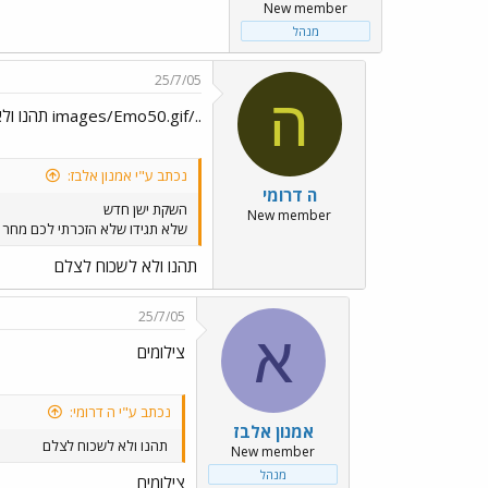
New member
מנהל
25/7/05
ה
../images/Emo50.gif תהנו ולא לשכוח לצלם../images/Emo57.gif
נכתב ע"י אמנון אלבז:
ה דרומי
השקת ישן חדש
New member
שלא תגידו שלא הזכרתי לכם מחר בשעה 1700 בטילת שרובר ארמון הנציב ירושלים טכס ההשקה בחסות עיר
תהנו ולא לשכוח לצלם
25/7/05
א
צילומים
נכתב ע"י ה דרומי:
אמנון אלבז
תהנו ולא לשכוח לצלם
New member
מנהל
צילומים