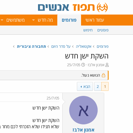
עמוד ראשי
פורומים
מה חדש
משתמשים
פוסטים
חיפוש
פורומים
אקטואליה
על סדר היום
תחבורה ציבורית
השקת ישן חדש
פ
פ
אמנון אלבז
25/7/05
ו
ו
ת
הנושא נעול.
ר
ח
ס
ה
ם
1
2
הבא
נ
ב
ו
ת
25/7/05
ש
א
א
א
ר
השקת ישן חדש
י
ך
השקת ישן חדש
שלא תגידו שלא הזכרתי לכם מחר בשעה 1700 בטילת שרובר ארמון הנציב ירושלים טכס ההשקה בחסות עירי
אמנון אלבז