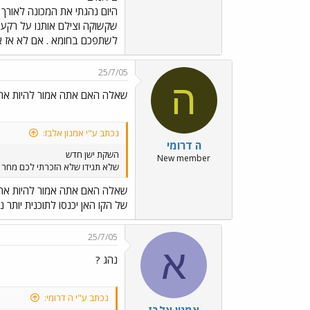
לשתפכם בחומא . אם לא אז 
25/7/05
ה
שאלה האם אתה אמור להיות אח
נכתב ע"י אמנון אלבז:
ה דרומי
השקת ישן חדש
New member
שלא תגידו שלא הזכרתי לכם מחר בשעה 1700 בטילת שרובר ארמון הנציב ירושלים טכס ההשקה בחסות עיר
שאלה האם אתה אמור להיות אח
של הקו האן יכנסו לתוכנית יותר 
25/7/05
א
נהג ?
נכתב ע"י ה דרומי: