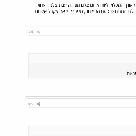
יום נהגתי את המכונה לאורך מסלול קו 99 לבדיקת מערכת שמע וטיפול על ידי מומחה להתאמה מול הGPS לאורך המסלול ליווה אותנו צלם מומחה עם מצלמה אחול
שקשוקה וצילם אותנו על רקע העיר בהר הרצל במיקרה קלט אותנו צלם אחר אשר גנב תמונות בחפוז. מחר יחולקו המקום CD עם התמונות, מי יקבל ? אם אקבל אשמח
#4
#5