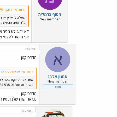
נכתב ע"י צחקן:
מסוף כרמלית
שאלה לי אליך אנדי
New member
ב"ה האם הבעיה קי
לא יודע. לא מכיר 
אני מתאר לעצמי ש
26/7/05
א
מדחס קטן
נכתב ע"י אביתר777777777777777:
אמנון אלבז
אמנון: למה לוקח שעה למ
New member
באוטובוס מס' 84-538-01 הדו-קומתי ?
מנהל
מדחס קטן
כנראה שזו רשלנות סידר
26/7/05