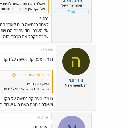
אמנון אלבז
שאלה האם אתה אמור להיות א
New member
של הקו האן יכנסו לתוכנית יות
מנהל
נהג ?
לאחר הנסיעה היום לאורך המסל
אל העבר, יחד עם זה הרגשתי 
שיזכה לקבל את הכבוד הזה .
25/7/05
ה
נו מדי פעם קח נסיעה על הקו
נכתב ע"י אמנון אלבז:
ה דרומי
השקת ישן חדש
New member
שלא תגידו שלא הזכרתי לכם מחר בשעה 1700 בטילת שרובר ארמון הנציב ירושלים טכס ההשקה בחסות עיר
נו מדי פעם קח נסיעה על הקו
ושאלה נוספת האם הוא יעבוד בשב
25/7/05
הצחקתני