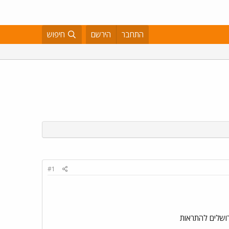
התחבר
הירשם
חיפוש
#1