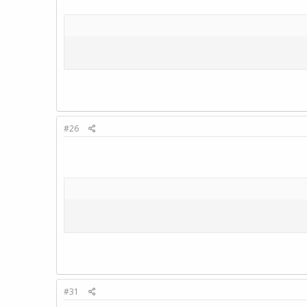
#26
#31