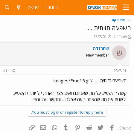
התחבר
הירשם
ארוטיקה
השפעה חזותית.....
פ
פ
שחרזדה
23/7/01
ו
ו
ת
ר
שחרזדה
ש
ח
ס
New member
ה
ם
נ
ב
ו
ת
#1
23/7/01
ש
א
א
ר
השפעה חזותית..... ../images/Emo15.gif
י
ך
קשה להשפיע על מה שאנחנו רואים אצל האחר, קל יותר להשפיע
ולשנות את מה שהאחר רואה אצלנו.... ותחשבו על זה!!!!
You must log in or register to reply here.
פייסבוק
Twitter
Reddit
Pinterest
Tumblr
WhatsApp
דואר אלקטרוני
הוסף קישור
Share: