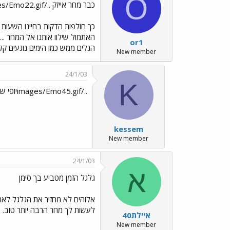
O
כבר מחר אייזק ../images/Emo22.gif
כך חולפות הדקות בחיינו השעות 
האתמול שילוו אותנו אל המחר ....
or1
הגלים ממש כמו הימים נוגעים קלות 
New member
24/1/03
K
../images/Emo45.gifיופי שניכם...
kessem
New member
24/1/03
א
גלגל הזמן מטביע בך סימן
אלוהים לא מחזיר את הגלגל לאחו
לעשות לך מחר הרבה יותר טוב.
איילת40
New member