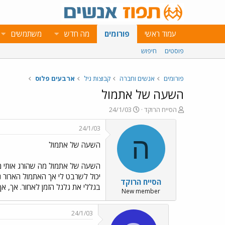
עמוד ראשי
פורומים
מה חדש
משתמשים
פוסטים
חיפוש
פורומים
אנשים וחברה
קבוצות גיל
ארבעים פלוס
השעה של אתמול
פ
פ
הסייח הרוקד
24/1/03
ו
ו
ת
ר
24/1/03
ח
ס
ה
השעה של אתמול
ה
ם
נ
ב
ו
ת
השעה של אתמול מה שהורג אותי מה
ש
א
יכול לשרבט לי אך האתמול הארור נה
הסייח הרוקד
א
ר
בגללי את גלגל הזמן לאחור. אך, אך !!
י
New member
ך
24/1/03