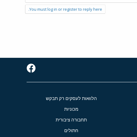
You must log in or register to reply here.
הלוואות לעסקים רק תבקש
מכוניות
תחבורה ציבורית
חתולים