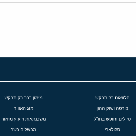
י
שור
הלוואות רק תבקש
מימון רכב רק תבקש
בורסה ושוק ההון
מזג האוויר
טיולים וחופש בחו"ל
משכנתאות וייעוץ מחזור
סלולארי
מבשלים כשר