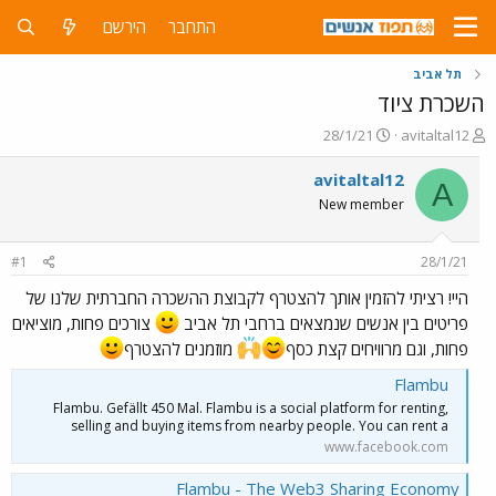
התחבר
הירשם
תל אביב
השכרת ציוד
פ
פ
28/1/21
avitaltal12
ו
ו
ת
ר
avitaltal12
A
ח
ס
New member
ה
ם
נ
ב
ו
ת
#1
28/1/21
ש
א
א
ר
היי! רציתי להזמין אותך להצטרף לקבוצת ההשכרה החברתית שלנו של
י
פריטים בין אנשים שנמצאים ברחבי תל אביב
צורכים פחות, מוציאים
ך
פחות, וגם מרוויחים קצת כסף
מוזמנים להצטרף
Flambu
Flambu. Gefällt 450 Mal. Flambu is a social platform for renting,
selling and buying items from nearby people. You can rent a
www.facebook.com
Flambu - The Web3 Sharing Economy