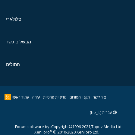
סלולארי
מבשלים כשר
חתולים
צור קשר
תקנון הפורום
מדיניות פרטיות
עזרה
עמוד ראשי
עברית (he_IL)
Forum software by
Copyright©1996-2021,Tapuz Media Ltd.
®
XenForo
© 2010-2020 XenForo Ltd.