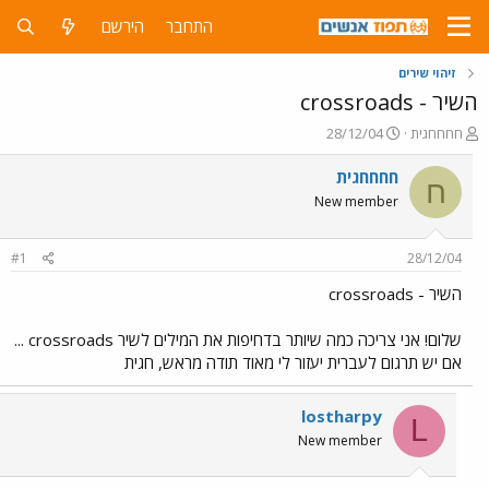
התחבר
הירשם
זיהוי שירים
השיר - crossroads
פ
פ
חחחחגית
28/12/04
ו
ו
ת
ר
חחחחגית
ח
ח
ס
New member
ה
ם
נ
ב
ו
ת
#1
28/12/04
ש
א
א
ר
השיר - crossroads
י
ך
שלום! אני צריכה כמה שיותר בדחיפות את המילים לשיר crossroads ...
אם יש תרגום לעברית יעזור לי מאוד תודה מראש, חגית
lostharpy
L
New member