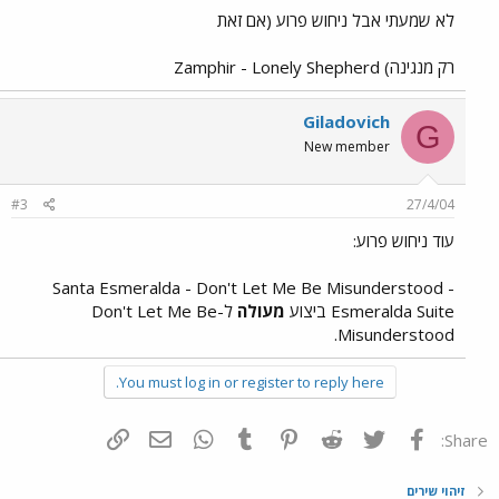
לא שמעתי אבל ניחוש פרוע (אם זאת
רק מנגינה) Zamphir - Lonely Shepherd
Giladovich
G
New member
#3
27/4/04
עוד ניחוש פרוע:
Santa Esmeralda - Don't Let Me Be Misunderstood -
Esmeralda Suite ביצוע
מעולה
ל-Don't Let Me Be
Misunderstood.
You must log in or register to reply here.
פייסבוק
Twitter
Reddit
Pinterest
Tumblr
WhatsApp
דואר אלקטרוני
הוסף קישור
Share:
זיהוי שירים