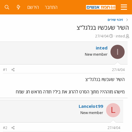
התחבר
הירשם
זיהוי שירים
השיר שעכשיו בגלגל"צ
פ
פ
27/4/04
inted
ו
ו
ת
ר
inted
I
ח
ס
New member
ה
ם
נ
ב
ו
ת
#1
27/4/04
ש
א
א
ר
השיר שעכשיו בגלגל"צ
י
ך
מישהו מזהה?? מתוך הסרט להרוג את ביל? תודה מראש חג שמח
Lancelot99
L
New member
#2
27/4/04