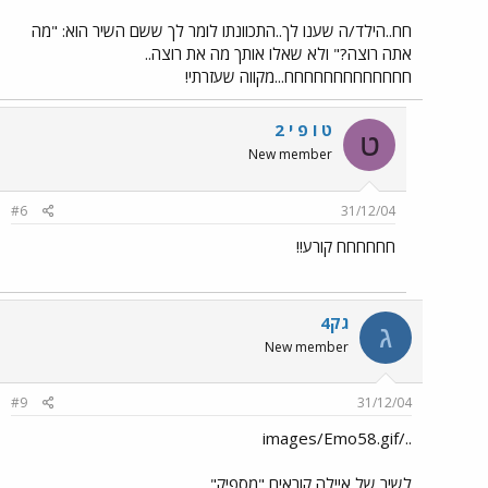
חח..הילד/ה שענו לך..התכוונתו לומר לך ששם השיר הוא: "מה
אתה רוצה?" ולא שאלו אותך מה את רוצה..
חחחחחחחחחחחחח...מקווה שעזרתי!
ט ו פ י 2
ט
New member
#6
31/12/04
חחחחחח קורע!!
גק4
ג
New member
#9
31/12/04
../images/Emo58.gif
לשיר של איילה קוראים "מספיק"