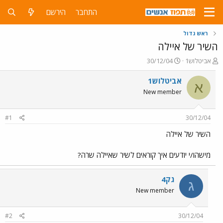
התחבר
הירשם
ראש גדול
השיר של איילה
פ
פ
אביטלוש1
30/12/04
ו
ו
ת
ר
אביטלוש1
א
ח
ס
New member
ה
ם
נ
ב
ו
ת
#1
30/12/04
ש
א
א
ר
השיר של איילה
י
ך
מישהו/י יודעים איך קוראים לשיר שאיילה שרה?
גק4
ג
New member
#2
30/12/04