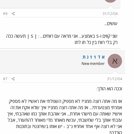
#8
31/12/04
עושים...
שני קווים ו-S באמצע... אני מראה עם רווחים... : | S | תעשה ככה
רק בלי רווח בין כל תו לתו
א ד 1 1 נ ת
א
New member
#7
31/12/04
וככה הוא הולך:
אז מה אתה רוצה ממני? לא מספיק השפלתי את ראשי? לא מספיק
אמרתי מצטערת?... אז מה אתה רוצה ממני? איך שלא אקח את זה
אישי? שאתה עם מישהי אחרת... אני אוהבת אותך כמו שאהבתי, איך
עזבתי אותך בלי שחשבתי, עכשיו מאוחר מדי מאוחר להתעורר, אבל
אני לא רוצה אף אחד אחר!!! נ"ב - יש אותו בשירונט? ובתוכנות
הורדה?