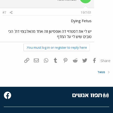
#7
19/7/01
Dying Fetus
יש לי את דסטרויי דה אופסישן וזה אחד מהאלבומי דת´ הכי
טובים שיש לי על המדף
You must log in or register to reply here.
פייסבוק
Twitter
Reddit
Pinterest
Tumblr
WhatsApp
דואר אלקטרוני
הוסף קישור
Share:
מטאל