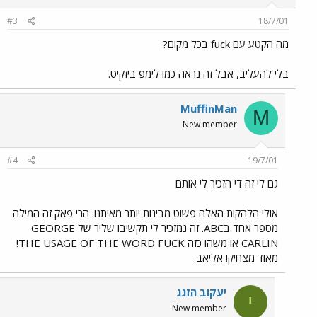
#3
18/7/01
מה הקטע עם fuck בכל מקום?
בלי להעליב, אבל זה נראה כמו לימפ ביזקיט.
MuffinMan
M
New member
#4
19/7/01
גם לי זה די הזכיר לי אותם
אולי הלהקות האלה פשוט מבינות יותר מאיתנו. הרי פאק זה המילה
מספר אחד בABC. זה נמזכיר לי תקשיבו שליר של GEORGE
CARLIN או משהו כזה THE USAGE OF THE WORD FUCK!
מאוד מצחיק! אליאב
יעקוב הזגג
י
New member