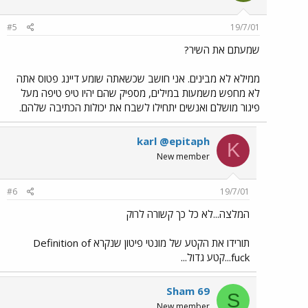
#5
19/7/01
שמעתם את השיר?
ממילא לא מבינים. אני חושב שכשאתה שומע דיינג פטוס אתה
לא מחפש משמעות במילים, מספיק שהם יהיו טיפ טיפה מעל
פיגור מושלם ואנשים יתחילו לשבח את יכולות הכתיבה שלהם.
karl @epitaph
K
New member
#6
19/7/01
המלצה...לא כל כך קשורה לרוק
תורידו את הקטע של מונטי פיטון שנקרא Definition of
fuck...קטע גדול...
Sham 69
S
New member