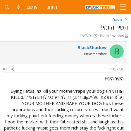
התחבר
הירשם
מטאל
השיר היומי!
פ
פ
18/7/01
BlackShadow
ו
ו
ת
ר
BlackShadow
B
ח
ס
New member
ה
ם
נ
ב
ו
ת
#1
18/7/01
ש
א
א
ר
השיר היומי!
י
ך
הורדתי את Kill your mother/rape your dog של Dying Fetus
(ע``פ המלצתו של יעקוב הזגג) וזה לא רע בכלל! הנה המילים: KILL
YOUR MOTHER AND RAPE YOUR DOG fuck these
corporations and their fucking record stores I don`t want
my fucking paycheck feeding money whores these fuckers
flood the market with their fabricated shit and laugh as this
pathetic fucking music gets them rich stay the fuck right out