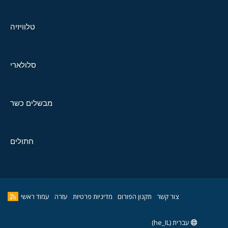
טלוויזיה
סלולארי
מבשלים כשר
חתולים
צור קשר
תקנון הפורום
מדיניות פרטיות
עזרה
עמוד ראשי
עברית (he_IL)