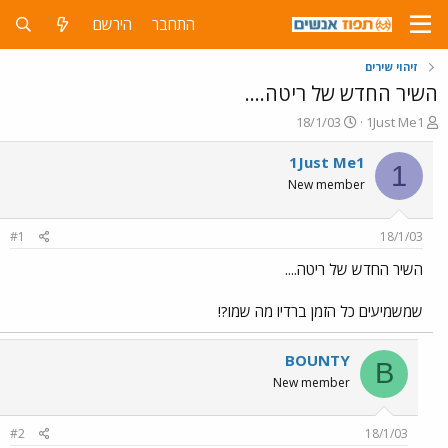
התחבר
הירשם
זיהוי שירים
השיר החדש של ריטה....
פ
פ
18/1/03
1Just Me1
ו
ו
ת
ר
1Just Me1
1
ח
ס
New member
ה
ם
נ
ב
ו
ת
#1
18/1/03
ש
א
א
ר
השיר החדש של ריטה....
י
ך
שמשמיעים כל הזמן ברדיו מה שמו?!
BOUNTY
B
New member
#2
18/1/03