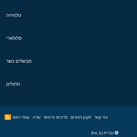
טלוויזיה
סלולארי
מבשלים כשר
חתולים
צור קשר
תקנון הפורום
מדיניות פרטיות
עזרה
עמוד ראשי
עברית (he_IL)