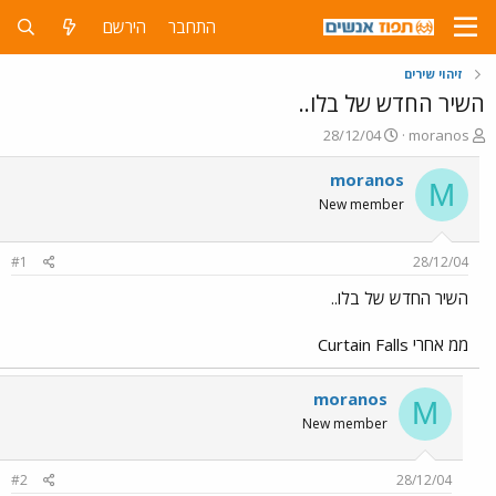
התחבר
הירשם
זיהוי שירים
השיר החדש של בלו..
פ
פ
28/12/04
moranos
ו
ו
ת
ר
moranos
M
ח
ס
New member
ה
ם
נ
ב
ו
ת
#1
28/12/04
ש
א
א
ר
השיר החדש של בלו..
י
ך
ממ אחרי Curtain Falls
moranos
M
New member
#2
28/12/04