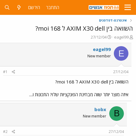
התחבר
הירשם
אינטרנט-דפדפנים
השוואה בין AXIM X30 dell ל 168 moi?
פ
פ
27/12/04
eagel99
ו
ו
ת
ר
eagel99
E
ח
ס
New member
ה
ם
נ
ב
ו
ת
#1
27/12/04
ש
א
א
ר
השוואה בין AXIM X30 dell ל 168 moi?
י
ך
איזה מוצר יותר שווה מבחינת הפונקציות שלו? התכונות ו....
bobx
B
New member
#2
27/12/04