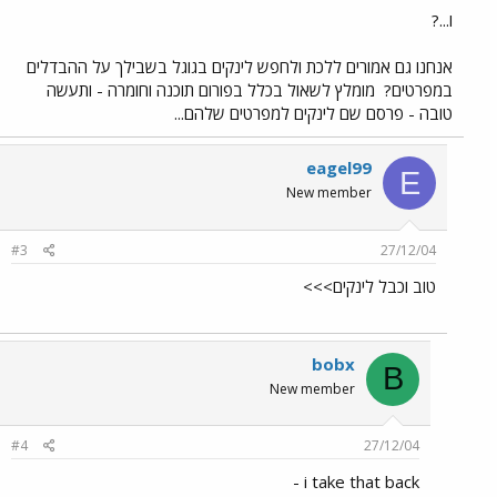
ו...?
אנחנו גם אמורים ללכת ולחפש לינקים בגוגל בשבילך על ההבדלים
במפרטים?
מומלץ לשאול בכלל בפורום תוכנה וחומרה - ותעשה
טובה - פרסם שם לינקים למפרטים שלהם...
eagel99
E
New member
#3
27/12/04
טוב וכבל לינקים>>>
bobx
B
New member
#4
27/12/04
i take that back -