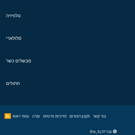
טלוויזיה
סלולארי
מבשלים כשר
חתולים
צור קשר
תקנון הפורום
מדיניות פרטיות
עזרה
עמוד ראשי
עברית (he_IL)