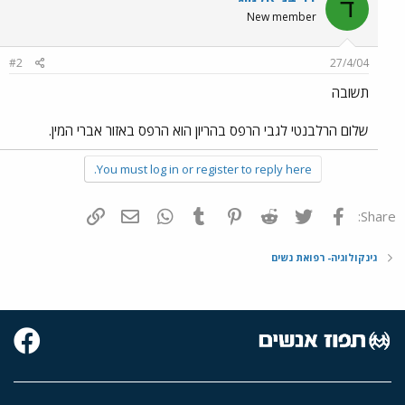
ד
New member
#2
27/4/04
תשובה
שלום הרלבנטי לגבי הרפס בהריון הוא הרפס באזור אברי המין.
You must log in or register to reply here.
פייסבוק
Twitter
Reddit
Pinterest
Tumblr
WhatsApp
דואר אלקטרוני
הוסף קישור
Share:
גינקולוגיה- רפואת נשים