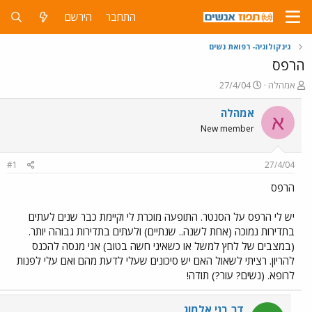
התחבר
הירשם
גינקולוגיה- רפואת נשים
הרפס
פ
פ
אמהלה
27/4/04
ו
ו
ת
ר
אמהלה
א
ח
ס
New member
ה
ם
נ
ב
ו
ת
#1
27/4/04
ש
א
א
ר
הרפס
י
ך
יש לי הרפס על הסנטר. התופעה מוכרת לי וקיימת כבר שנים לעתים
בתדירות נמוכה (אחת לשנה.. שנתיים) ולעתים בתדירות גבוהה יותר.
(במצבים של לחץ למשל או כשאיני חשה בטוב) אני מנסה להכנס
להריון. רציתי לשאול האם יש סיכונים שעלי לדעת מהם ואם עלי לפנות
לרופא. (נשים? עור?) תודה!
דר בני אלמוג