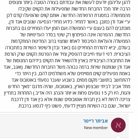
להגן עליהם) יודעים לעשות את עבודתם בצורה הטובה ביותר ומנוסים
הרבה יותר מכל החברות החדשות שמפעילות את הקווים שקיבלו
מהממשלה במסגרת הרפורמה החדשה. אותם קווים שהופעלו קודם לכן
ע"י אגד ודן כמובן. באשר למחיר: כידוע מחירי הנסיעה שגובים אגד ודן,
מוכתבים להם בעצם ע"י הממשלה ועם הזמן יעלו המחירים גם בחברות
החדשות. ההפרטה אינה הפיתרון! רק שינוי בסדר העדיפויות של
הממשלה והעלאת הסיבסוד לאחוז שמצוי ברוב המדינות המתקדמות
בעולם, יביא להודרת המחירים גם באגד ובדן ולשיפור השירות בתחבורה
הציבורית. לפי דעתי חייבים להפסיק ומיד את הפרטת הקווים שרק הורסת
את התחבורה הציבורית בארץ ולהשאיר את הקווים בידיהם המנוסות של
אגד ודן שנותנות שירות ברמה גבוהה משל החברות החדשות. (ואגב, אגד
באמת מפעילים קווים מסויימים שלא משתלמים להם, בין היתר כדי
להתחשב בתושבי מקום מסוים. בשבוע שעבר נסעתי באוטובוס אגד
מתל אביב לביתי שבצפון הארץ, באוטובוס, שהיה מדגם "מאן" החדש
והנוח, היו רק 15 נוסעים פחות או יותר והנהג היה אדיב.) התחרות בתח"ץ
צריכה להיות לא בין חברות אוטובוסים שונות אלא בין אגד ודן לרכבת
ישראל, שגם בה השירות מצויין לדעתי, פשוט כיף לנסוע ברכבת.
אביתר רייטר
א
New member