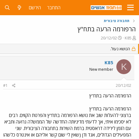
התחבר
הירשם
תחבורה ציבורית
הרפורמה הרעה בתח"ץ
פ
פ
20/12/02
K85
ו
ו
ת
ר
הנושא נעול.
ח
ס
ה
ם
K85
K
נ
ב
New member
ו
ת
ש
א
א
ר
#1
20/12/02
י
ך
הרפורמה הרעה בתח"ץ
הרפורמה הרעה בתח"ץ
ברצוני להעלות שוב את נושא הרפורמה בתח"ץ והפרטת הקווים. רבים
לא יסכימו איתי, אך לדעתי מדיניותה החדשה של הממשלה גרועה ותביא
עם הזמן לירידה דראסטית ברמת השירות בתחבורה הציבורית. שני
המפעילים הגדולים, אגד ודן (שאין לי שום קשר אליהם או אינטרס כלשהו