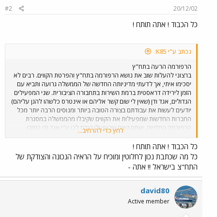
#2
20/12/02
כל הכבוד ! אתה תותח !
נכתב ע"י K85:
הרפורמה הרעה בתח"ץ
ברצוני להעלות שוב את נושא הרפורמה בתח"ץ והפרטת הקווים. רבים לא
יסכימו איתי, אך לדעתי מדיניותה החדשה של הממשלה גרועה ותביא עם
הזמן לירידה דראסטית ברמת השירות בתחבורה הציבורית. שני המפעילים
הגדולים, אגד ודן (שאין לי שום קשר אליהם או אינטרס כלשהו להגן עליהם)
יודעים לעשות את עבודתם בצורה הטובה ביותר ומנוסים הרבה יותר מכל
החברות החדשות שמפעילות את הקווים שקיבלו מהממשלה במסגרת
הרפורמה החדשה. אותם קווים שהופעלו קודם לכן ע"י אגד ודן כמובן.
לחץ כדי להרחיב...
באשר למחיר: כידוע מחירי הנסיעה שגובים אגד ודן, מוכתבים להם בעצם
ע"י הממשלה ועם הזמן יעלו המחירים גם בחברות החדשות. ההפרטה אינה
כל הכבוד ! אתה תותח !
הפיתרון! רק שינוי בסדר העדיפויות של הממשלה והעלאת הסיבסוד לאחוז
כל מה שכתבת נכון לחלוטין ומוכיח על הראיה הנכונה והצודקת של
שמצוי ברוב המדינות המתקדמות בעולם, יביא להודרת המחירים גם באגד
התח"צ בישראל !! אתה -
ובדן ולשיפור השירות בתחבורה הציבורית. לפי דעתי חייבים להפסיק ומיד
את הפרטת הקווים שרק הורסת את התחבורה הציבורית בארץ ולהשאיר
את הקווים בידיהם המנוסות של אגד ודן שנותנות שירות ברמה גבוהה משל
david80
החברות החדשות. (ואגב, אגד באמת מפעילים קווים מסויימים שלא
Active member
משתלמים להם, בין היתר כדי להתחשב בתושבי מקום מסוים. בשבוע שעבר
נסעתי באוטובוס אגד מתל אביב לביתי שבצפון הארץ, באוטובוס, שהיה