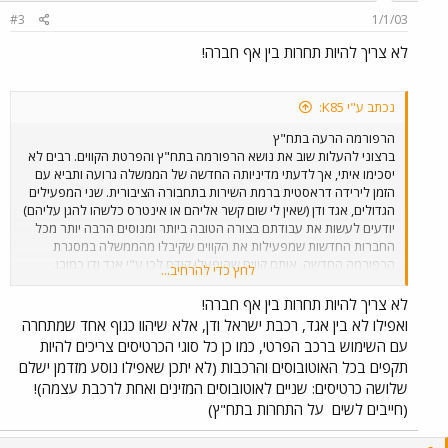
מדגם "מאן" החדש והנוח, היו רק 15 נוסעים פחות או יותר והנהג היה
#3
1/1/03
אדיב.) התחרות בתח"ץ צריכה להיות לא בין חברות אוטובוסים שונות אלא
בין אגד ודן לרכבת ישראל, שגם בה השירות מצויין לדעתי, פשוט כיף לנסוע
לא צריך להיות תחרות בין אף חברה!
ברכבת.
נכתב ע"י K85:
הרפורמה הרעה בתח"ץ
ברצוני להעלות שוב את נושא הרפורמה בתח"ץ והפרטת הקווים. רבים לא
יסכימו איתי, אך לדעתי מדיניותה החדשה של הממשלה גרועה ותביא עם
הזמן לירידה דראסטית ברמת השירות בתחבורה הציבורית. שני המפעילים
הגדולים, אגד ודן (שאין לי שום קשר אליהם או אינטרס כלשהו להגן עליהם)
יודעים לעשות את עבודתם בצורה הטובה ביותר ומנוסים הרבה יותר מכל
החברות החדשות שמפעילות את הקווים שקיבלו מהממשלה במסגרת
הרפורמה החדשה. אותם קווים שהופעלו קודם לכן ע"י אגד ודן כמובן.
לחץ כדי להרחיב...
באשר למחיר: כידוע מחירי הנסיעה שגובים אגד ודן, מוכתבים להם בעצם
ע"י הממשלה ועם הזמן יעלו המחירים גם בחברות החדשות. ההפרטה אינה
לא צריך להיות תחרות בין אף חברה!
הפיתרון! רק שינוי בסדר העדיפויות של הממשלה והעלאת הסיבסוד לאחוז
ואפילו לא בין אגד, רכבת ישראל ודן, אלא שיהוו כגוף אחד שמתחרה
שמצוי ברוב המדינות המתקדמות בעולם, יביא להודרת המחירים גם באגד
עם השימוש ברכב הפרטי, כמו כן כל סוגי הכרטיסים צריכים להיות
ובדן ולשיפור השירות בתחבורה הציבורית. לפי דעתי חייבים להפסיק ומיד
תקפים בכל האוטובוסים והרכבות (לא יתכן שאפילו נוסע מזדמן ישלם
את הפרטת הקווים שרק הורסת את התחבורה הציבורית בארץ ולהשאיר
שלושה כרטיסים: שניים לאוטובוסים המזינים ואחת לרכבת עצמה)!
את הקווים בידיהם המנוסות של אגד ודן שנותנות שירות ברמה גבוהה משל
(חייבים לשים
על התחרות בתח"ץ)
החברות החדשות. (ואגב, אגד באמת מפעילים קווים מסויימים שלא
משתלמים להם, בין היתר כדי להתחשב בתושבי מקום מסוים. בשבוע שעבר
נסעתי באוטובוס אגד מתל אביב לביתי שבצפון הארץ, באוטובוס, שהיה