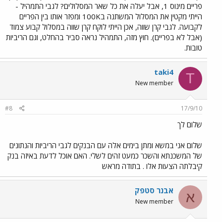
פריים מינוס 1, אבל יעלה את כל שאר המסלולים? לגבי התמהיל -
הייתי מקטין את המסלול המשתנה ב100K ומפזר אותו בין הפריים
לקבועה. לגבי קרן שווה, אכן הייתי לוקח קרן שווה במסלול קבוע צמוד
(אבל לא בפריים). חוץ מזה, התמהיל נראה סביר בהחלט, וגם הריביות
טובות.
taki4
T
New member
#8
17/9/10
שלום לך
שלום אני במשא ומתן בימים אלה עם הבנקים לגבי הריביות והנתונים
של המשכנתא והשכר כמעט זהים לשלי. האם אוכל לדעת באיזה בנק
קיבלתה הצעות אלו . בתודה מראש
אבנר סטפק
א
New member