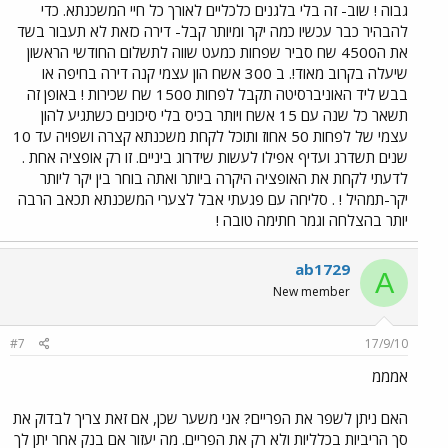
גבוה ! שוב- זה בלי בלגנים כלכליים לאורך כל חיי המשכנתא. כדי
להבהיר כבר עכשיו כמה יקר ומיותר קבל- דירה כזאת לא תעבור בשד
את ה4500 שח סביר שפחות כמעט שווה לתשלום החודשי הראשון
שיעלה בקרוב מאוד!. ב 300 אשח הון עצמי קנה דירה בחיפה או
בבש ליד האוניברסיטה תקבל לפחות 1500 שח שכירות ! באופן זה
תשאר כל שנה עם 15 אשח ויותר בכיס בלי סיכונים כשתגיע להון
עצמי של לפחות 50 אחוז ותוכל לקחת משכנתא קצרה ושפויה עד 10
שנים תשדרג ועדיף אפילו לעשות שידרוג ביניים. זו רק אופציה אחת .
לדעתי לקחת את האופציה היקרה ביותר ואתה בוחר בין יקר ליותר
יקר-תמהיל ! . סליחה עם פגעתי אבל לצערי המשכנתא תכאב הרבה
יותר בהצלחה וגמר חתימה טובה !
ab1729
A
New member
#7
17/9/10
אמממ
האם ניתן לשפר את הפריים? אני משער שכן, אם זאת צריך לבדוק את
סך הריביות בכלליות ולא רק את הפריים. מה יעזור אם בנק אחר יתן לך