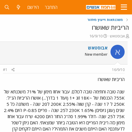
התחבר
הירשם
משכנתאות וייעוץ מיחזור
הריביות שאושרו
פ
פ
אבוסטאש
16/9/10
ו
ו
ת
ר
אבוסטאש
א
ח
ס
New member
ה
ם
נ
ב
ו
ת
#1
16/9/10
ש
א
א
ר
הריביות שאושרו
י
ך
שנה טובה וחתימה טובה לכולם. עבור אחוז מימון של 71% משכנתא של
755K הכנסות של ~18K זוג +1 (ועוד 1 בדרך...) אושרו הריביות הנ"ל:
250K ל 17 שנה - קרן שווה 2.55% 200K ל20 שנה - משתנה כל 5
שנים (עוגן גיוסים) 1.65% 230K ל25 שנה - פריים P-0.85 היום 2.4%
75K ל25 שנה -דולר 1.99% סה"כ החזר היום 4200 ש"ח עבור אחוז
מימון כזה ריבית הפריים היא הטובה ביותר שמצאתי. האם ניתן לשפר
לדעתכם? האם הייתם משנים את התמהיל? האם הייתם לוקחים קרן