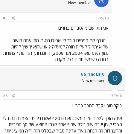
New member
#5
17/9/10
אני מתרשם מהסברים ברורים
- הגרף של הפריים מוכר לי ואפילו היטב. מתי אתה חושב
שהוא יתחיל לעלות חזרה למעלה ? או שהוא ימשיך להיות
נמוך (6% מאז 2004 ועד 2008) התנגדותך הגורפת לצמודות
ברורה כשמש. תודה בכל מקרה
סתם אחד66
ס
New member
#6
17/9/10
בוקר טוב ! קבל הסבר ברור...!
אתה הולך לשלם על המשכנתא הזו 420 אשח ריבית והצמדה וזה בלי
מצבי קיצון !! בחישוב כולל של 5 אחוז שנתי ממוצע של סך הריביות
וההצמדות וזה הנחה מאוד עדינה סביר שבסלט הזה יהיה ממוצע יותר