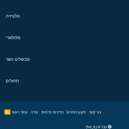
טלוויזיה
סלולארי
מבשלים כשר
חתולים
צור קשר
תקנון הפורום
מדיניות פרטיות
עזרה
עמוד ראשי
עברית (he_IL)