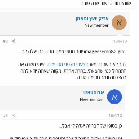
שווה? תודה. ושוב שנה טובה
אריק יועץ ומאמן
א
New member
#2
16/9/10
../images/Emo82.gif יותר מחצי צמוד מדד....זה יעלה לך...
דבר לא השתנה מאז
הצעתי מלפני מס' ימים
. הייתי משנה את
התמהיל כפי שהצעתי. בחרת אחרת, מקווה שאתה יודע למה.
בהצלחה וגמר חתימה טובה
אבוסטאש
א
New member
#3
16/9/10
כן בסופו של דבר זה יעלה לי אבל...
אני חושב שעלייה מתונה לאורך זמן ופחות מורגשת באופן חודשי