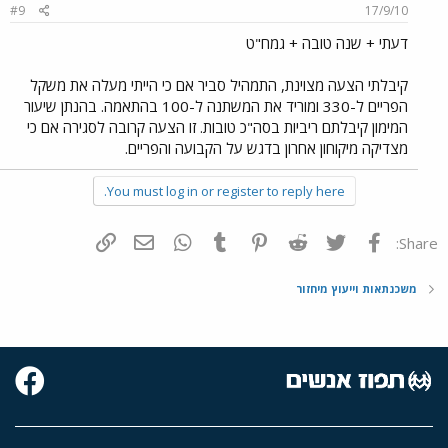
#9
17/9/10
דעתי + שנה טובה + גמח"ט
קיבלתי הצעה מצוינת, התמהיל סביר אם כי הייתי מעלה את משקל
הפריים ל-330 ומוריד את המשתנה ל-100 בהתאמה. בהנתן שיעור
המימון קיבלתם ריביות בסה"כ טובות. זו הצעה קרובה לסגירה אם כי
מצדיקה מיקוחון אחרון בדגש על הקבועה והפריים.
You must log in or register to reply here.
פייסבוק
Twitter
Reddit
Pinterest
Tumblr
WhatsApp
דואר אלקטרוני
הוסף קישור
Share:
משכנתאות וייעוץ מיחזור