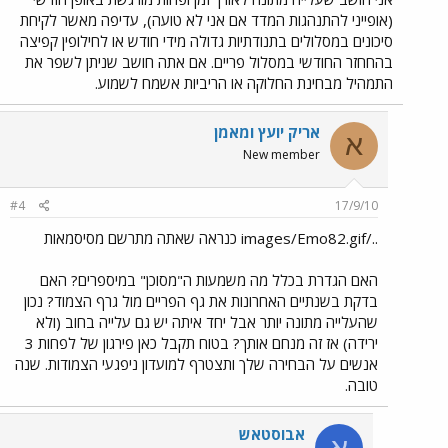
(אופייני להתנהגות המדד אם אני לא טועה), עדיפה מאשר לקיחת
סיכונים במסלולים בתנודתיות גדולה מידי חודש או לחילופין קפיצה
בהחחזר החודשי במסלול פריים. אם אתה חושב שניתן לשפר את
התמהיל מבחינת החלוקה או הריביות אשמח לשמוע.
אריק יועץ ומאמן
א
New member
#4
17/9/10
../images/Emo82.gif כנראה שאתה מתרשם מסיסמאות
האם הגדרת בכלל מה משמעות ה"מסוכן" במיספרים? האם
בדקת בשנתיים האחרונות את גף הפריים מול גרף הצמוד? נכון
שהעלייה מתונה יותר אבל יחד איתה יש גם עלייה בחוב (ולא
ירידה) אז זה מנחם אותך? בטוח תקבל כאן פירגון של לפחות 3
אנשים על הבחירה שלך ותצטרף למועדון ניפגעי הצמודות. שנה
טובה.
אבוסטאש
א