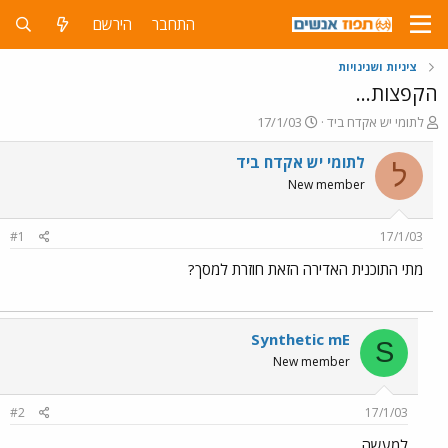
התחבר
הירשם
ציניות ושנינויות
הקפצות...
פ
פ
לתומי יש אקדח ביד
17/1/03
ו
ו
ת
ר
לתומי יש אקדח ביד
ל
ח
ס
New member
ה
ם
נ
ב
ו
ת
#1
17/1/03
ש
א
א
ר
מתי התוכנית האדירה הזאת חוזרת למסך?
י
ך
Synthetic mE
S
New member
#2
17/1/03
למעשה