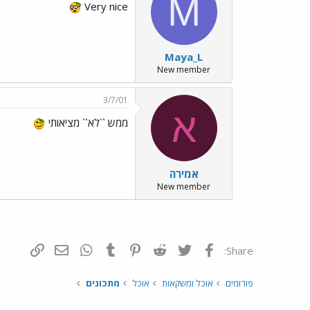
M
Very nice
Maya_L
New member
3/7/01
א
ממש ``לא`` מציאותי
אמירה
New member
פייסבוק
Twitter
Reddit
Pinterest
Tumblr
WhatsApp
דואר אלקטרונ
הוסף קי
Share:
פורומים
אוכל ומשקאות
אוכל
מתכונים