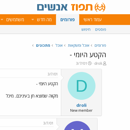
עמוד ראשי
פורומים
מה חדש
משתמשים
פוסטים
חיפוש
פורומים
אוכל ומשקאות
אוכל
מתכונים
הקטע היומי -
פ
פ
3/7/01
droli
ו
ו
ת
ר
3/7/01
ח
ס
D
הקטע היומי -
ה
ם
נ
ב
ו
ת
מקווה שמוצא חן בעיניכם.. מיכל
ש
א
droli
א
ר
י
New member
ך
3/7/01