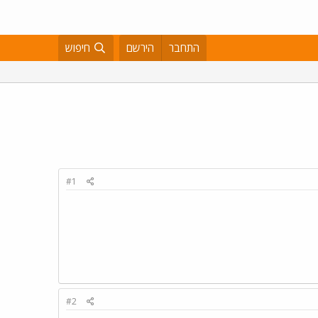
התחבר
הירשם
חיפוש
#1
#2