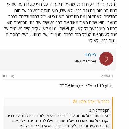
ונתגלה כי זהו בעצם נוכל שהצליח לעבוד על חצי עולם בעת שניצל
הפתעה. היא פתחה את האי מייל ולעומתה נגלה דמותו של דוגמן בעל
בנות תמימות וגם גנב רכוש לא שלו, הוא הוכנס למעצר עד תום
שיער שחור וארוך, עיניים מהפנטות וגופיה הדוקה חושפת שרירים שזופים.
בתחילה התחלחלה מחמת חוסר הסולידיות של הבחור שלא תאמה את
ההליכים. לאחר זמן מה התבשר בואנו כי וא יכול לחזור וללמד בכפר
השקפתה, אך לאחר מכן התעשתה, העיניים שלו הילכו עליה קסם רב
הנוער, והוא שמח מאוד מאוד,את דבר מעשיה של בתו התמימה הוא
ביותר ובלתי מוסבר, היא שלחה לו תמונה סרוקה וישנה משל עצמה עם
הסתיר וסיפר זאת רק לאשתו, ואשתו: "נו מילא, שליח היית משמיים על
אותו שיער ארוך וגולש ועם שמלה ארוכה, הוא ראה את התמונה, שפשף
מנת לעצור את הנוכל הזה בטרם יטנף ידיו על בנות ישראל החסודות
את ידיו וכתב: "הממ.. עושה רושם שאת בחורה חסודה וצנועה.. האם את
ויגנוב רכוש לא לו"
דתיה?" "חרדית" כתבה בתמימות רבה הוא, לאחר חלקות לשון ומילות
עדנה שכנע אותה להעניק לו את מספר הטלפון הנייד שלה, וזאת הייתה
הטעות שלה. מעתה, במשך כל בוקר, היה מפיסטו, הלא הוא דני חן,
ליילנד
ל
מתקשר אליה ומדבר עמה דברי נועם ועדנה ומילות משל שיר השירים
New member
הפרטי שלו,כך קיווה לכשף אותה כפי שכישף את הנערות הקודמות שעמן
נפגש: "בא לי להיפגש עמך" אמר לה בטלפון "הממ.. אתה חמודי אבל זאת
בעיה... אני חרדית ויראו אותנו ביחד..." "אל דאגה,כבר נמצא מקום נחמד
#3
20/9/03
לשבת בו" ארג מפיסטו את קוריו כעכביש "אבל אני עסוקה, אני עובדת"
"את יודעת מה, תיעדרי יום אחד ואני אשלם לך את יום העבודה" "ואיפה
../images/Emo140.gif אהבתי
ניפגש"שאלה "אני מכיר מקום סולידי ונחמד על גלגלים..."
נכתב ע"י אביב וסתיו:
הקונדוקטור-ב'
משה בואנו החל את יום עבודתו, הוא נסע עד לתחנת הרכבת, ישב בבית
הקפה של עובדי הרכבת שליד מסעדת פילדלפיה והניח תפילין, אחר
שתה כוס קפה והתכונן לעלות לרכבת. הוא עלה, לאחר כל שאר