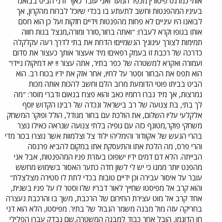
אותי כמו גט פיטורין מכפר הנוער ואני עובד כאן!" ודני הביט בבואנו
פיו ומרעים, לא היו יודעים הנוסעים הכיצד זה התגלגל ס"ט מכובד שכמותו
בעיניו המהפנטות וחשב לתעתע בו בכדי שיוכל לברוח מהקרון, אך
אל משרה זוטרה שכזו. נוסעים מעטים היו נוסעים בקו זה, בקושי היה מנין
לבואנו היו עיניים לא פחות מהפנטות וידיים חזקות ועל כן הוא חסם
שמשה בואנו יאמר בו קדיש...והתלמידים של כפר הנוער שהיו נוסעים
אותו בגופו וקרא לעברו: "ואתה בחור,סורר ומורה,מנצל בנות חווה
לשפלה, העדיפו לעשות זאת באוטובוס. משה בואנו הצטיין בהשלטת חוק
תמימות לצורך עינוגיך הגשמיים! הדחת את בתי לדרך רעה עקלקלה
ותשלום, זאת משום שבהיותו נער שימש כקונדוקטור: מספיק היה מבט אחד
כדרכה של רכבת זו בעמק רפאים! מיד אעצור אותך כעצור את סדום
מעיניו או נאום עטור בפסוקים וחידודי מילים מפיו על מנת לגרום לנוסע
הכי מרדן לשלם לו את דמי הנסיעה, ובמקרה הכי גרוע של לקוח שאבד
ועמורה ואקרא למשטרה של כפר בתיר, אתה עצור !! יא דמיקולו נייד!"
כספו,היה משה בואנו מוריד את החגורה ואומר: "הרי לך פח ריק,חנדראז'ו,
הוא תפס את הבחור וסטר על לחיו, אחר אזק את ידיו בכוח רב. הוא
הנה אצליף בך כדבר המאמר חושך שבטו שונא בנו, ואתה לי כמו בן- אך
הביט בביתו פוטי הדומעת מרוב הלם וחשב להכות אותה מכות
סורר ומורה, אינו שומע בקול נציג רכבת ישראל ועליך לשלם לי את דמי
נמרצות, אך מיד גברו רחמיו כאב והוא פצח בנאום ודברי מוסר: "מה
הנסיעה ולהמציא זאת לידיי עד נגיע אל תחנת תל אביב, ולא -תימסר לבית
לך בתי, בת צנועה של רב בישראל ונכדה של רבינו הקדוש יוסף
המשמר!" על כן יצא שמעו של בואנו בקרב חוג הנוסעים המעטים של
אלקלעי עליו השלום, את הולכת עם בחור מגודל, הולל ופוקר המשחק
הרכבת עד אשר דאגו כולם להמציא את הסכום בכיסיהם לפני עבור
עליהם עברת הזעם של בואנו הקפדן. מפיסטו היה כינויו של גולש אינטרנט
משחקי פוקר,מטונף כזה עם גופיה בלתי צנועה שנראה כאילו נוצר
צעיר שהירבה להלך קסם על גולשות הצ'אטים למיניהן, שמו האמיתי היה
בהרי הגעש של אקוודור והימליה! ילוד צל וצלמוות אשר נוצרו בכור מדי
דני חן,יליד ירושלים,הוא היה מהפנט,קוסם,שובה לב כלפי בנות המין השני
והרי פרס, מה הלכת אתו והתעסקת אתו במקום להביא פרנסה
אשר מצאו חן בעיניו.ולאחר שהיה משיג את שלו, היה נוטש אותן לאנחות
הבייתה. הלא דם דמים ידיו ישפוכו בעזרת פניו המהפנטות, אבל אני
כשכרסן בין שיניהן והוא חפשי להיעלם לחו"ל לתקופה עד שוך זעם....(מפני
מהפנט יותר ממנו כי יש לי לשון חדה כתער האסור בשימוש מחשש
שהיה לו דרכון בריטי) וכמו כן סחר ברכוש גנוב שהשיג מפריצות לבתים.
עובר על איסור עבירה וכן ידיים טובות בכדי לתת לו סטירה מצלצלת"
באחת מן הגיחות שלו לצ'אט "קוקילידה" נתקל הוא בגולשת מתחילה בשם
פוטי, הוא (כצייד נשים מקצוען) ביקש לדעת עליה: -פוטי, מה את עושה
והוא קרב אל מפיסטו שחייך לאור דבריו שלו וסטר לו על פניו בשנית,
בימים טרופים אלו? -עובדת כפקידה בארגון -אני מפיסטו,גולש ותיק כאן,
אחד קרב אל מוט עצירת החירום של הרכבת, משך בו והרכבת נעצרה
שמעת עליי? -לא, אני חדשה ודי תמימה בעסק - ובכן, אני מעוניין להכיר
בחריקה עזה מול מבנה משמר הגבול של בתיר. מפיסטו, הלא הוא דני
אותך ואף לכתוב לך כמה משפטים נחמדים הוא דיסקס אתה עוד כמה
חן הדוגמן, הובל אחר כבוד למבנה המשטרה,שם נבדק עברו הפלילי
משפטים והם החליפו מילות חיבה, לאחר כמה ימים הוא שלח לה באי מייל