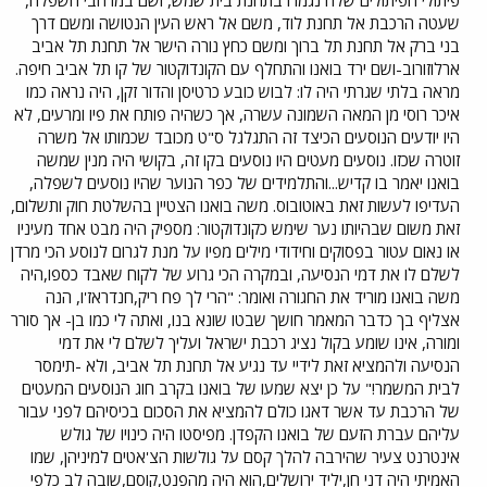
שעטה הרכבת אל תחנת לוד, משם אל ראש העין הנטושה ומשם דרך
בני ברק אל תחנת תל ברוך ומשם כחץ נורה הישר אל תחנת תל אביב
ארלוזורוב-ושם ירד בואנו והתחלף עם הקונדוקטור של קו תל אביב חיפה.
מראה בלתי שגרתי היה לו: לבוש כובע כרטיסן והדור זקן, היה נראה כמו
איכר רוסי מן המאה השמונה עשרה, אך כשהיה פותח את פיו ומרעים, לא
היו יודעים הנוסעים הכיצד זה התגלגל ס"ט מכובד שכמותו אל משרה
זוטרה שכזו. נוסעים מעטים היו נוסעים בקו זה, בקושי היה מנין שמשה
בואנו יאמר בו קדיש...והתלמידים של כפר הנוער שהיו נוסעים לשפלה,
העדיפו לעשות זאת באוטובוס. משה בואנו הצטיין בהשלטת חוק ותשלום,
זאת משום שבהיותו נער שימש כקונדוקטור: מספיק היה מבט אחד מעיניו
או נאום עטור בפסוקים וחידודי מילים מפיו על מנת לגרום לנוסע הכי מרדן
לשלם לו את דמי הנסיעה, ובמקרה הכי גרוע של לקוח שאבד כספו,היה
משה בואנו מוריד את החגורה ואומר: "הרי לך פח ריק,חנדראז'ו, הנה
אצליף בך כדבר המאמר חושך שבטו שונא בנו, ואתה לי כמו בן- אך סורר
ומורה, אינו שומע בקול נציג רכבת ישראל ועליך לשלם לי את דמי
הנסיעה ולהמציא זאת לידיי עד נגיע אל תחנת תל אביב, ולא -תימסר
לבית המשמר!" על כן יצא שמעו של בואנו בקרב חוג הנוסעים המעטים
של הרכבת עד אשר דאגו כולם להמציא את הסכום בכיסיהם לפני עבור
עליהם עברת הזעם של בואנו הקפדן. מפיסטו היה כינויו של גולש
אינטרנט צעיר שהירבה להלך קסם על גולשות הצ'אטים למיניהן, שמו
האמיתי היה דני חן,יליד ירושלים,הוא היה מהפנט,קוסם,שובה לב כלפי