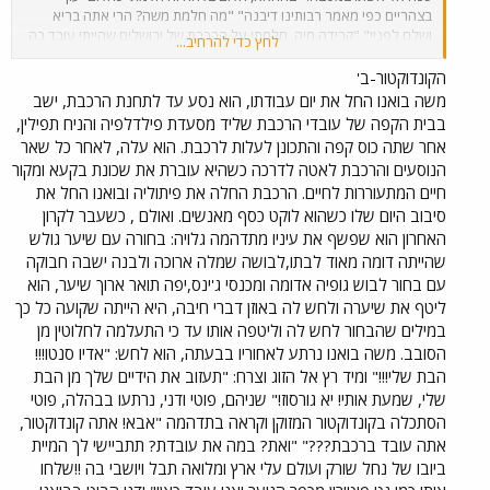
בצהריים כפי מאמר רבותינו דיבנה" "מה חלמת משה? הרי אתה בריא
ושלם לפניי" "קרידה מיה, חלמתי על הרכבת של ירושלים שהייתי עובד בה
לחץ כדי להרחיב...
כשהייתי אברך עול ימים לפני שהשתדכתי לך, אני מודאג מודאג נרבוזו,
בחייאת אמא שלי עליה השלום" הוא נטל את החליפה והכובע ופסע לעבר
הקונדוקטור-ב'
כפר הנוער. מעטפה לבנה חיכתה לו לאחר סדר הבוקר ולאחר ששב אל
משה בואנו החל את יום עבודתו, הוא נסע עד לתחנת הרכבת, ישב
משרדו, לשכת הגזית : "סור נא אל מר נשפולק לשיחה" בישרה תכולת
בבית הקפה של עובדי הרכבת שליד מסעדת פילדלפיה והניח תפילין,
המעטפה החשודה" מר נשפולק חיכה לו במשרד, יחד עמו ישב גם מנהל
אחר שתה כוס קפה והתכונן לעלות לרכבת. הוא עלה, לאחר כל שאר
כח האדם של הכפר, משה בואנו ראה אותם יושבים ומביטים בו, ועתה הבין
הנוסעים והרכבת לאטה לדרכה כשהיא עוברת את שכונת בקעא ומקור
את פשר הדבר. כשיצא מן המשרד של נשפולק שבור לב, הבין כי עקב
חיים המתעוררות לחיים. הרכבת החלה את פיתוליה ובואנו החל את
צמצומים, הוציאו חלק מן העובדים לחופשה ללא תשלום לזמן ללא הגבלה.
משה בואנו בלע את הכאב כבלוע מנה גדושה של קציצות, הוא חשב על
סיבוב היום שלו כשהוא לוקט כסף מאנשים. ואולם , כשעבר לקרון
המשפחה והכבוד הספרדי, נכלם ונבוש לנוכח החוצפה, הוא בלע את זעמו
האחרון הוא שפשף את עיניו מתדהמה גלויה: בחורה עם שיער גולש
וחיפש עבודה בשבילו על מנת לפרנס את אשתו עזיזה, את בתו הבכורה
שהייתה דומה מאוד לבתו,לבושה שמלה ארוכה ולבנה ישבה חבוקה
ובניו הקטים יוסף וסלבדור. לאחר זמן מה, ולאחר "דיבור" עם חברים מצא
עם בחור לבוש גופיה אדומה ומכנסי ג'ינס,יפה תואר ארוך שיער, הוא
משה בואנו החרדי, משרה כקונדוקטור בקו הדו יומי מירושלים לתל
ליטף את שיערה ולחש לה באוזן דברי חיבה, היא הייתה שקועה כל כך
אביב.כלומר -מבחינתו חלום הלילה הנורא התגשם. הוא לא סיפר מאום
במילים שהבחור לחש לה וליטפה אותו עד כי התעלמה לחלוטין מן
לאשתו ולבני משפחתו מחמת הכבוד העצמי ומחמת עין הטוב, ואך סיפר כי
הועבר למשרה פקידותית בתל אביב בבוקר היה קם מוקדם, יורד לתחנת
הסובב. משה בואנו נרתע לאחוריו בבעתה, הוא לחש: "אדיו סנטו!!!
ירושלים, התחנה הוותיקה, אל הרכבת החומה של השכם בבוקר אשר נסעה
הבת שלי!!!" ומיד רץ אל הזוג וצרח: "תעזוב את הידיים שלך מן הבת
בינות לעמק רפאים עד אשר פיתולי הפיתולים שלה נגמרו בתחנת בית
שלי, שמעת אותי! יא גורסוז!" שניהם, פוטי ודני, נרתעו בבהלה, פוטי
שמש, ושם במרחבי השפלה, שעטה הרכבת אל תחנת לוד, משם אל ראש
הסתכלה בקונדוקטור המזוקן וקראה בתדהמה "אבא! אתה קונדוקטור,
העין הנטושה ומשם דרך בני ברק אל תחנת תל ברוך ומשם כחץ נורה הישר
אתה עובד ברכבת???" "ואת? במה את עובדת? תתביישי לך המיית
אל תחנת תל אביב ארלוזורוב-ושם ירד בואנו והתחלף עם הקונדוקטור של
ביובו של נחל שורק ועולם עלי ארץ ומלואה תבל ויושבי בה !!שלחו
קו תל אביב חיפה. מראה בלתי שגרתי היה לו: לבוש כובע כרטיסן והדור זקן,
היה נראה כמו איכר רוסי מן המאה השמונה עשרה, אך כשהיה פותח את