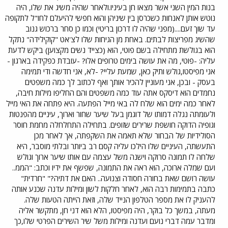
בנות המין השני אשר מצאו חן בעיניו.ולאחר שהיה משיג את שלו, היה
נוטש אותן לאנחות כשכרסן בין שיניהן והוא חפשי להיעלם לחו"ל לתקופה
עד שוך זעם....(מפני שהיה לו דרכון בריטי) וכמו כן סחר ברכוש גנוב
שהשיג מפריצות לבתים. באחת מן הגיחות שלו לצ'אט "קוקילידה" נתקל
הוא בגולשת מתחילה בשם פוטי, הוא (כצייד נשים מקצוען) ביקש לדעת
עליה: -פוטי, מה את עושה בימים טרופים אלו? -עובדת כפקידה בארגון -
אני מפיסטו,גולש ותיק כאן, שמעת עליי? -לא, אני חדשה ודי תמימה
בעסק - ובכן, אני מעוניין להכיר אותך ואף לכתוב לך כמה משפטים
נחמדים הוא דיסקס אתה עוד כמה משפטים והם החליפו מילות חיבה,
לאחר כמה ימים הוא שלח לה באי מייל הפתעה. היא פתחה את האי מייל
ולעומתה נגלה דמותו של דוגמן בעל שיער שחור וארוך, עיניים מהפנטות
וגופיה הדוקה חושפת שרירים שזופים. בתחילה התחלחלה מחמת חוסר
הסולידיות של הבחור שלא תאמה את השקפתה, אך לאחר מכן
התעשתה, העיניים שלו הילכו עליה קסם רב ביותר ובלתי מוסבר, היא
שלחה לו תמונה סרוקה וישנה משל עצמה עם אותו שיער ארוך וגולש
ועם שמלה ארוכה, הוא ראה את התמונה, שפשף את ידיו וכתב: "הממ..
עושה רושם שאת בחורה חסודה וצנועה.. האם את דתיה?" "חרדית"
כתבה בתמימות רבה הוא, לאחר חלקות לשון ומילות עדנה שכנע אותה
להעניק לו את מספר הטלפון הנייד שלה, וזאת הייתה הטעות שלה.
מעתה, במשך כל בוקר, היה מפיסטו, הלא הוא דני חן, מתקשר אליה
ומדבר עמה דברי נועם ועדנה ומילות משל שיר השירים הפרטי שלו,כך