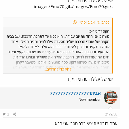
יופי של עלילה יפה ומדוייקת
../images/Emo70.gif../images/Emo70.gif
נכתב ע"י אביב וסתיו:
הקונדוקטור-ב'
משה בואנו החל את יום עבודתו, הוא נסע עד לתחנת הרכבת, ישב בבית
הקפה של עובדי הרכבת שליד מסעדת פילדלפיה והניח תפילין, אחר
שתה כוס קפה והתכונן לעלות לרכבת. הוא עלה, לאחר כל שאר
הנוסעים והרכבת לאטה לדרכה כשהיא עוברת את שכונת בקעא ומקור
חיים המתעוררות לחיים. הרכבת החלה את פיתוליה ובואנו החל את
סיבוב היום שלו כשהוא לוקט כסף מאנשים. ואולם , כשעבר לקרון
האחרון הוא שפשף את עיניו מתדהמה גלויה: בחורה עם שיער גולש
לחץ כדי להרחיב...
שהייתה דומה מאוד לבתו,לבושה שמלה ארוכה ולבנה ישבה חבוקה עם
בחור לבוש גופיה אדומה ומכנסי ג'ינס,יפה תואר ארוך שיער, הוא ליטף
יופי של עלילה יפה ומדוייקת
את שיערה ולחש לה באוזן דברי חיבה, היא הייתה שקועה כל כך במילים
שהבחור לחש לה וליטפה אותו עד כי התעלמה לחלוטין מן הסובב. משה
אביתר777777777777777
בואנו נרתע לאחוריו בבעתה, הוא לחש: "אדיו סנטו!!! הבת שלי!!!" ומיד
רץ אל הזוג וצרח: "תעזוב את הידיים שלך מן הבת שלי, שמעת אותי! יא
New member
גורסוז!" שניהם, פוטי ודני, נרתעו בבהלה, פוטי הסתכלה בקונדוקטור
המזוקן וקראה בתדהמה "אבא! אתה קונדוקטור, אתה עובד ברכבת???"
"ואת? במה את עובדת? תתביישי לך המיית ביובו של נחל שורק ועולם
#12
21/9/03
עלי ארץ ומלואה תבל ויושבי בה !!שלחו אותי כמו גט פיטורין מכפר
אתה בזבוז !! תוציא כבר ספר ואני הרא
הנוער ואני עובד כאן!" ודני הביט בבואנו בעיניו המהפנטות וחשב