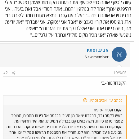
קיווה לכשף אותה כפי שכישף את הנערות הקודמות שעמן נפגש: "בא לי
להיפגש עמך" אמר לה בטלפון "הממ.. אתה חמודי אבל זאת בעיה... אני
חרדית ויראו אותנו ביחד..." "אל דאגה,כבר נמצא מקום נחמד לשבת בו"
ארג מפיסטו את קוריו כעכביש "אבל אני עסוקה, אני עובדת" "את יודעת
מה, תיעדרי יום אחד ואני אשלם לך את יום העבודה" "ואיפה
ניפגש"שאלה "אני מכיר מקום סולידי ונחמד על גלגלים..."
אביב וסתיו
א
New member
#2
19/9/03
הקונדוקטור-ב'
נכתב ע"י אביב וסתיו:
הקונדוקטור -סיפור
רעש הקטר גבר, הרכבת יצאה מן העיר ונכנסה אל בינות ההרים, הצופר
צפצר טו טו טוווווו. משה בואנו קם בבהלה ממיטתו, הוא היה חרוש זיעה,
הקומקום במטבח השמיע צפצורים הולכים וגוברים, אשתו עסקה בהכנת תה
עם נענע על הבוקר. הוא קם, הוריד את המצנפת מראשו ונטל ידיים, אחר
פנה אל אשתו במטבח: "בההאא, חלום בלהה זה חלמתי כחלום יעוף