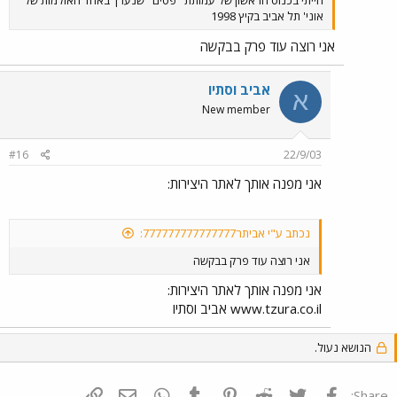
הייתי בכנוס הראשון של עמותת "פסים" שנערך באחד האולמות של
"את יודעת מה, תיעדרי יום אחד ואני אשלם לך את יום העבודה" "ואיפה
אוני' תל אביב בקיץ 1998
ניפגש"שאלה "אני מכיר מקום סולידי ונחמד על גלגלים..."
אני רוצה עוד פרק בבקשה
אביב וסתיו
א
New member
#16
22/9/03
אני מפנה אותך לאתר היצירות:
נכתב ע"י אביתר777777777777777:
אני רוצה עוד פרק בבקשה
אני מפנה אותך לאתר היצירות:
www.tzura.co.il אביב וסתיו
הנושא נעול.
פייסבוק
Twitter
Reddit
Pinterest
Tumblr
WhatsApp
דואר אלקטרוני
הוסף קישור
Share: