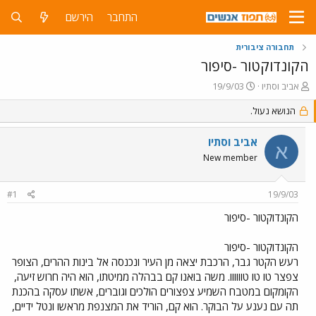
התחבר
הירשם
תחבורה ציבורית
הקונדוקטור -סיפור
פ
פ
אביב וסתיו
19/9/03
ו
ו
ת
הנושא נעול.
ר
ח
ס
ה
ם
אביב וסתיו
א
נ
ב
New member
ו
ת
ש
א
א
ר
#1
19/9/03
י
ך
הקונדוקטור -סיפור
הקונדוקטור -סיפור
רעש הקטר גבר, הרכבת יצאה מן העיר ונכנסה אל בינות ההרים, הצופר
צפצר טו טו טוווווו. משה בואנו קם בבהלה ממיטתו, הוא היה חרוש זיעה,
הקומקום במטבח השמיע צפצורים הולכים וגוברים, אשתו עסקה בהכנת
תה עם נענע על הבוקר. הוא קם, הוריד את המצנפת מראשו ונטל ידיים,