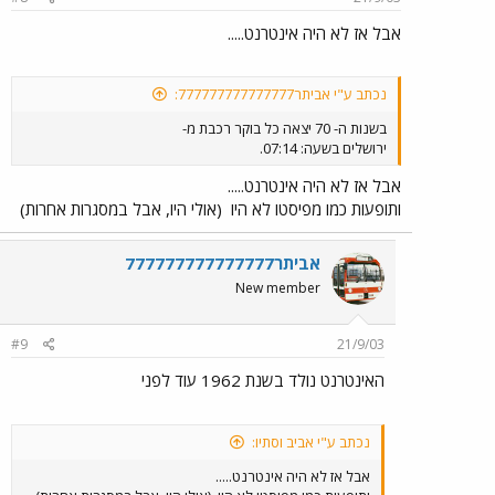
והרכבת נעצרה בחריקה עזה מול מבנה משמר הגבול של בתיר. מפיסטו,
הלא הוא דני חן הדוגמן, הובל אחר כבוד למבנה המשטרה,שם נבדק
אבל אז לא היה אינטרנט.....
עברו הפלילי ונתגלה כי זהו בעצם נוכל שהצליח לעבוד על חצי עולם
בעת שניצל בנות תמימות וגם גנב רכוש לא שלו, הוא הוכנס למעצר עד
תום ההליכים. לאחר זמן מה התבשר בואנו כי וא יכול לחזור וללמד בכפר
נכתב ע"י אביתר777777777777777:
הנוער, והוא שמח מאוד מאוד,את דבר מעשיה של בתו התמימה הוא
הסתיר וסיפר זאת רק לאשתו, ואשתו: "נו מילא, שליח היית משמיים על
בשנות ה- 70 יצאה כל בוקר רכבת מ-
מנת לעצור את הנוכל הזה בטרם יטנף ידיו על בנות ישראל החסודות
ירושלים בשעה: 07:14.
ויגנוב רכוש לא לו"
אבל אז לא היה אינטרנט.....
ותופעות כמו מפיסטו לא היו
(אולי היו, אבל במסגרות אחרות)
אביתר777777777777777
New member
#9
21/9/03
האינטרנט נולד בשנת 1962 עוד לפני
נכתב ע"י אביב וסתיו:
אבל אז לא היה אינטרנט.....