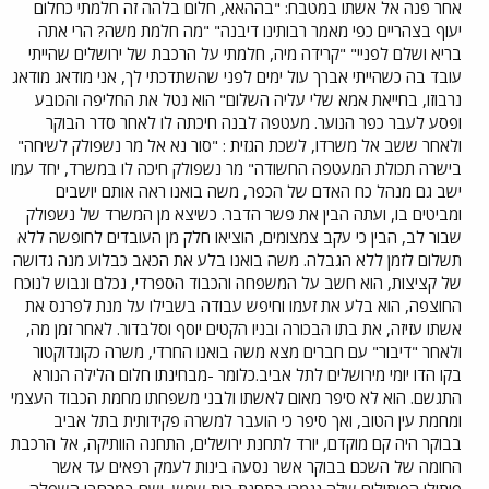
אחר פנה אל אשתו במטבח: "בההאא, חלום בלהה זה חלמתי כחלום
יעוף בצהריים כפי מאמר רבותינו דיבנה" "מה חלמת משה? הרי אתה
בריא ושלם לפניי" "קרידה מיה, חלמתי על הרכבת של ירושלים שהייתי
עובד בה כשהייתי אברך עול ימים לפני שהשתדכתי לך, אני מודאג מודאג
נרבוזו, בחייאת אמא שלי עליה השלום" הוא נטל את החליפה והכובע
ופסע לעבר כפר הנוער. מעטפה לבנה חיכתה לו לאחר סדר הבוקר
ולאחר ששב אל משרדו, לשכת הגזית : "סור נא אל מר נשפולק לשיחה"
בישרה תכולת המעטפה החשודה" מר נשפולק חיכה לו במשרד, יחד עמו
ישב גם מנהל כח האדם של הכפר, משה בואנו ראה אותם יושבים
ומביטים בו, ועתה הבין את פשר הדבר. כשיצא מן המשרד של נשפולק
שבור לב, הבין כי עקב צמצומים, הוציאו חלק מן העובדים לחופשה ללא
תשלום לזמן ללא הגבלה. משה בואנו בלע את הכאב כבלוע מנה גדושה
של קציצות, הוא חשב על המשפחה והכבוד הספרדי, נכלם ונבוש לנוכח
החוצפה, הוא בלע את זעמו וחיפש עבודה בשבילו על מנת לפרנס את
אשתו עזיזה, את בתו הבכורה ובניו הקטים יוסף וסלבדור. לאחר זמן מה,
ולאחר "דיבור" עם חברים מצא משה בואנו החרדי, משרה כקונדוקטור
בקו הדו יומי מירושלים לתל אביב.כלומר -מבחינתו חלום הלילה הנורא
התגשם. הוא לא סיפר מאום לאשתו ולבני משפחתו מחמת הכבוד העצמי
ומחמת עין הטוב, ואך סיפר כי הועבר למשרה פקידותית בתל אביב
בבוקר היה קם מוקדם, יורד לתחנת ירושלים, התחנה הוותיקה, אל הרכבת
החומה של השכם בבוקר אשר נסעה בינות לעמק רפאים עד אשר
פיתולי הפיתולים שלה נגמרו בתחנת בית שמש, ושם במרחבי השפלה,