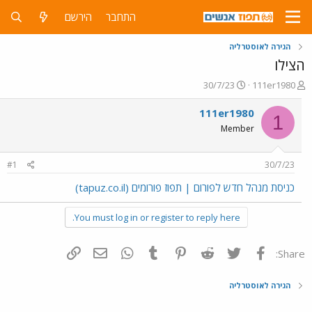
התחבר
הירשם
הגירה לאוסטרליה
הצילו
פ
פ
30/7/23
111er1980
ו
ו
ת
ר
111er1980
1
ח
ס
Member
ה
ם
נ
ב
ו
ת
#1
30/7/23
ש
א
א
ר
כניסת מנהל חדש לפורום | תפוז פורומים (tapuz.co.il)
י
ך
You must log in or register to reply here.
פייסבוק
Twitter
Reddit
Pinterest
Tumblr
WhatsApp
דואר אלקטרוני
הוסף קישור
Share:
הגירה לאוסטרליה